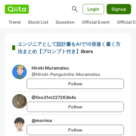
search
Login
Signup
Trend
Stock List
Question
Official Event
Official
エンジニアとして設計書をAIで10倍速く書く方
法まとめ【プロンプト付き】
likers
Hiroki Muramatsu
@
Hiroki-Penguinitis-Muramatsu
Follow
@
0xs31m227263b4s
Follow
@
morima
Follow