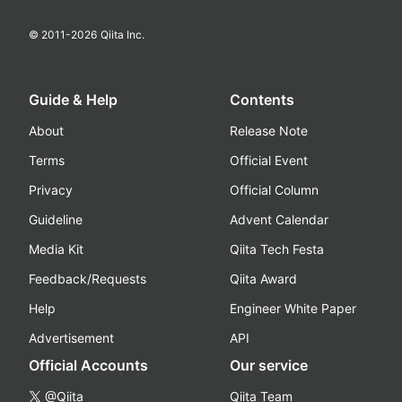
© 2011-
2026
Qiita Inc.
Guide & Help
Contents
About
Release Note
Terms
Official Event
Privacy
Official Column
Guideline
Advent Calendar
Media Kit
Qiita Tech Festa
Feedback/Requests
Qiita Award
Help
Engineer White Paper
Advertisement
API
Official Accounts
Our service
@Qiita
Qiita Team