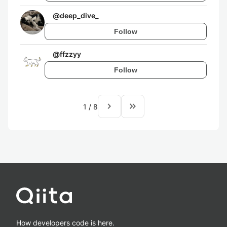
@
deep_dive_
Follow
@
ffzzyy
Follow
navigate_next
keyboard_double_arrow_right
1
/
8
How developers code is here.