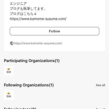
エンジニア

ブログも執筆してます。

ブログはこちら↓

https://www.kamome-susume.com/
Follow
public
https://www.kamome-susume.com/
Participating Organizations
(1)
Following Organizations
(1)
See all