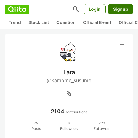
search
Login
Signup
Trend
Stock List
Question
Official Event
Official
more_horiz
Lara
@kamome_susume
rss_feed
2104
Contributions
79
6
220
Posts
Followees
Followers