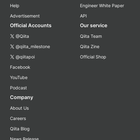
Help
Engineer White Paper
Advertisement
API
Official Accounts
Our service
@Qiita
Qiita Team
@qiita_milestone
Qiita Zine
@qiitapoi
Official Shop
Facebook
YouTube
Podcast
Company
About Us
Careers
Qiita Blog
News Release