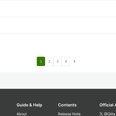
navigate_next
1
2
3
4
Guide & Help
Contents
Official
About
Release Note
@Qiita