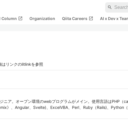
search
open_in_new
open_in_new
al Column
Organization
Qiita Careers
AI x Dev x Tea
細はリンクのlitlinkを参照
ニア。オープン環境のwebプログラムがメイン。使用言語はPHP（cakePHP、
mix》、Angular、Svelte)、ExcelVBA、Perl、Ruby（Rails)、Pytho
。