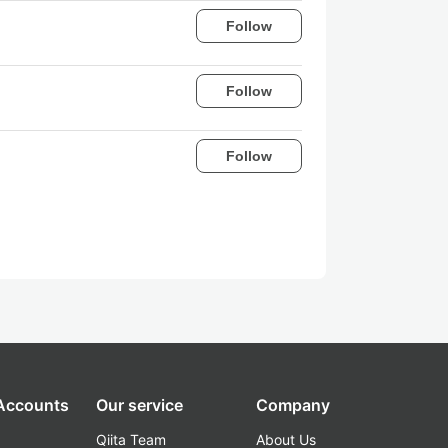
Follow
Follow
Follow
 Accounts
Our service
Company
Qiita Team
About Us