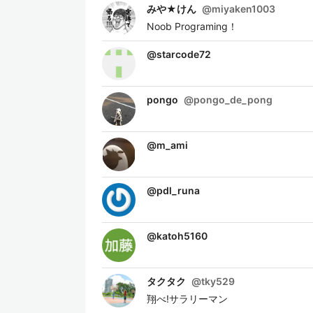
みや★けん
@
miyaken1003
Noob Programing！
@
starcode72
pongo
@
pongo_de_pong
@
m_ami
@
pdl_runa
@
katoh5160
タクタク
@
tky529
翔べ!サラリーマン