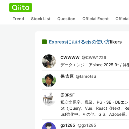
Trend
Stock List
Question
Official Event
Offici
Expressにおけるejsの使い方
likers
CWWWW
@
CWW1729
データエンジニアsince 2025.9- / 詳
保 吉原
@
tamotsu
@
BRSF
私立文系卒。職業、PG・SE・DBエンジ
pt（jQuery、Vue、React《Next、Re
ust強化中。その他、GIS、Adobe系
gx1285
@
gx1285