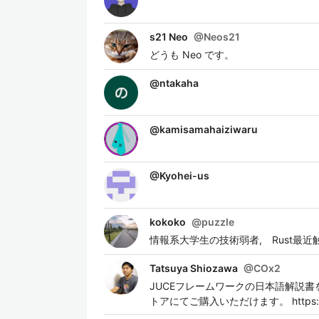
s21 Neo
@
Neos21
どうも Neo です。
@
ntakaha
@
kamisamahaiziwaru
@
Kyohei-us
kokoko
@
puzzle
情報系大学生の技術弱者, Rust最近
Tatsuya Shiozawa
@
COx2
JUCEフレームワークの日本語解説書を制
トアにてご購入いただけます。 https://ww