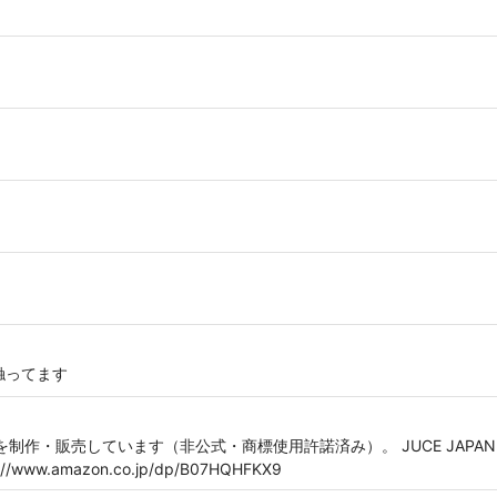
触ってます
作・販売しています（非公式・商標使用許諾済み）。 JUCE JAPAN の電子
w.amazon.co.jp/dp/B07HQHFKX9