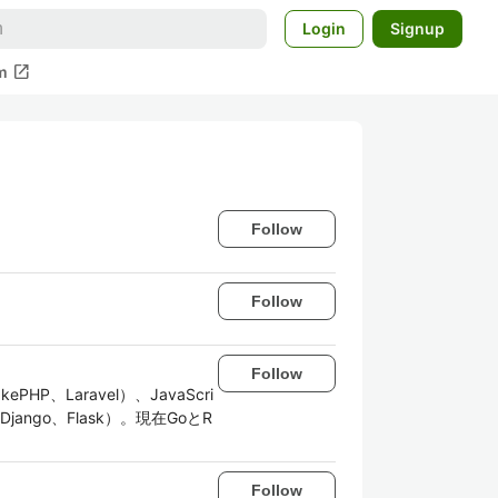
Login
Signup
open_in_new
m
Follow
Follow
Follow
Laravel）、JavaScri
n（Django、Flask）。現在GoとR
Follow