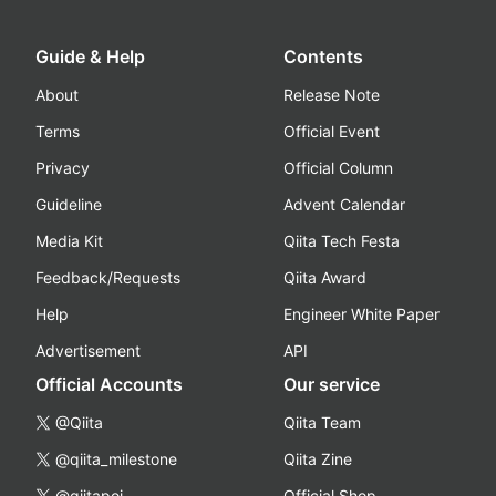
Guide & Help
Contents
About
Release Note
Terms
Official Event
Privacy
Official Column
Guideline
Advent Calendar
Media Kit
Qiita Tech Festa
Feedback/Requests
Qiita Award
Help
Engineer White Paper
Advertisement
API
Official Accounts
Our service
@Qiita
Qiita Team
@qiita_milestone
Qiita Zine
@qiitapoi
Official Shop