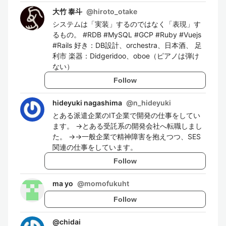
大竹 泰斗
@
hiroto_otake
システムは「実装」するのではなく「表現」す
るもの。 #RDB #MySQL #GCP #Ruby #Vuejs
#Rails 好き：DB設計、orchestra、日本酒、 足
利市 楽器：Didgeridoo、oboe（ピアノは弾け
ない）
Follow
hideyuki nagashima
@
n_hideyuki
とある派遣企業のIT企業で開発の仕事をしてい
ます。 →とある受託系の開発会社へ転職しまし
た。 →→一般企業で精神障害を抱えつつ、SES
関連の仕事をしています。
Follow
ma yo
@
momofukuht
Follow
@
chidai