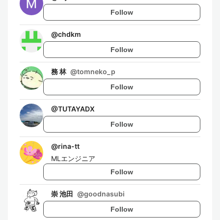
Follow
@
chdkm
Follow
務 林
@
tomneko_p
Follow
@
TUTAYADX
Follow
@
rina-tt
MLエンジニア
Follow
崇 池田
@
goodnasubi
Follow