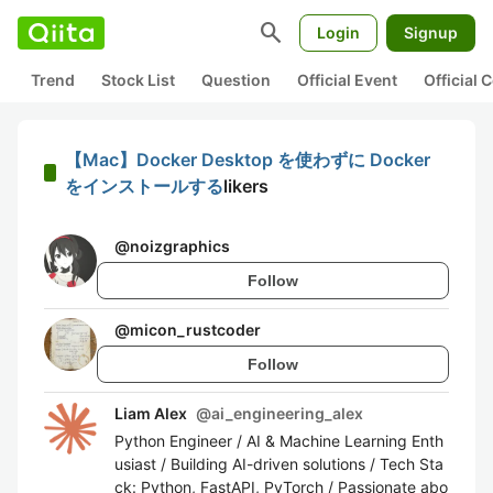
search
Login
Signup
Trend
Stock List
Question
Official Event
Official
【Mac】Docker Desktop を使わずに Docker
をインストールする
likers
@
noizgraphics
Follow
@
micon_rustcoder
Follow
Liam Alex
@
ai_engineering_alex
Python Engineer / AI & Machine Learning Enth
usiast / Building AI-driven solutions / Tech Sta
ck: Python, FastAPI, PyTorch / Passionate abo