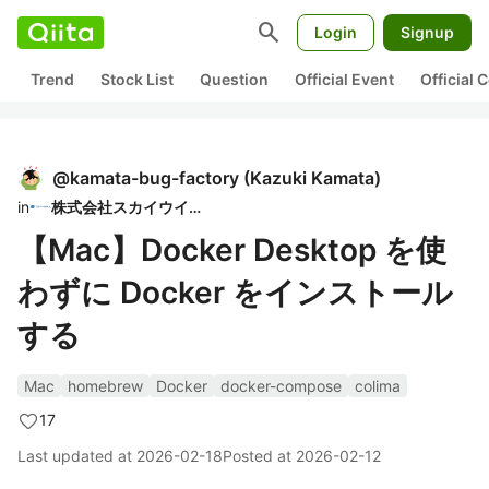
search
Login
Signup
Trend
Stock List
Question
Official Event
Official
@
kamata-bug-factory
(
Kazuki Kamata
)
in
株式会社スカイウイル
【Mac】Docker Desktop を使
わずに Docker をインストール
する
Mac
homebrew
Docker
docker-compose
colima
17
Last updated at
2026-02-18
Posted at
2026-02-12