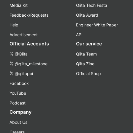
Media Kit
Qiita Tech Festa
Feedback/Requests
Qiita Award
Help
Engineer White Paper
Advertisement
API
Official Accounts
Our service
@Qiita
Qiita Team
@qiita_milestone
Qiita Zine
@qiitapoi
Official Shop
Facebook
YouTube
Podcast
Company
About Us
Careers