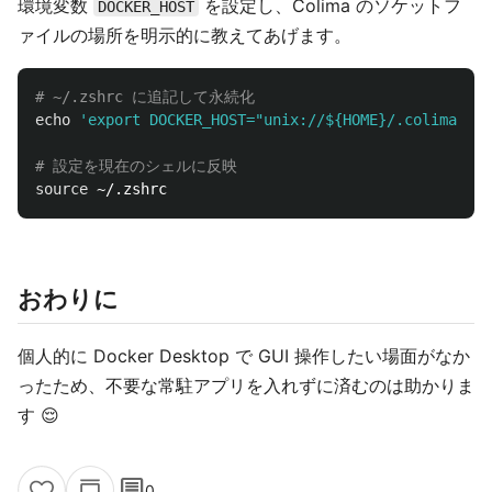
環境変数
を設定し、Colima のソケットフ
DOCKER_HOST
ァイルの場所を明示的に教えてあげます。
# ~/.zshrc に追記して永続化
echo
'export DOCKER_HOST="unix://${HOME}/.colima/def
# 設定を現在のシェルに反映
source
おわりに
個人的に Docker Desktop で GUI 操作したい場面がなか
ったため、不要な常駐アプリを入れずに済むのは助かりま
す 😌
comment
0