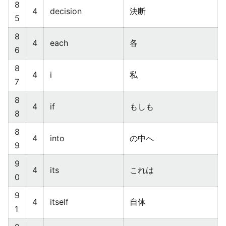
8
4
decision
決断
5
8
4
each
各
6
8
4
i
私
7
8
4
if
もしも
8
8
4
into
の中へ
9
9
4
its
これは
0
9
4
itself
自体
1