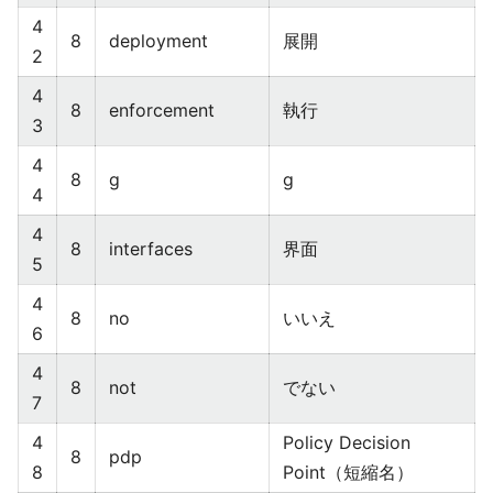
4
8
deployment
展開
2
4
8
enforcement
執行
3
4
8
g
g
4
4
8
interfaces
界面
5
4
8
no
いいえ
6
4
8
not
でない
7
4
Policy Decision
8
pdp
8
Point（短縮名）