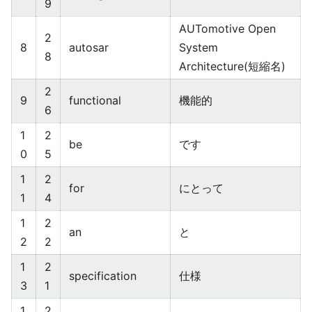
9
AUTomotive Open
2
8
autosar
System
8
Architecture(短縮名)
2
9
functional
機能的
6
1
2
be
です
0
5
1
2
for
にとって
1
4
1
2
an
と
2
2
1
2
specification
仕様
3
1
1
2