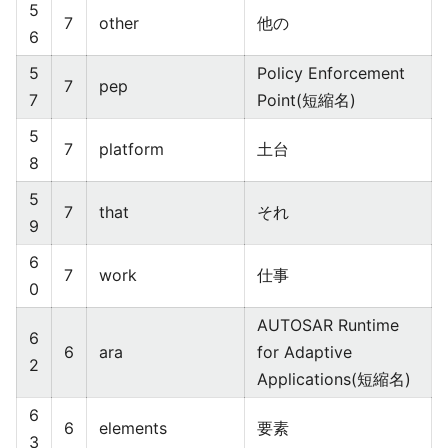
5
7
other
他の
6
5
Policy Enforcement
7
pep
7
Point(短縮名)
5
7
platform
土台
8
5
7
that
それ
9
6
7
work
仕事
0
AUTOSAR Runtime
6
6
ara
for Adaptive
2
Applications(短縮名)
6
6
elements
要素
3