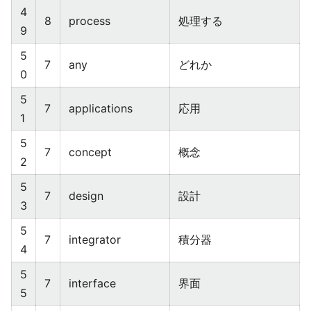
4
8
process
処理する
9
5
7
any
どれか
0
5
7
applications
応用
1
5
7
concept
概念
2
5
7
design
設計
3
5
7
integrator
積分器
4
5
7
interface
界面
5