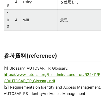
4
using
を使用して
9
1
0
4
will
意思
0
参考資料(reference)
[1] Glossary, AUTOSAR_TR_Glossary,
https://www.autosar.org/fileadmin/standards/R22-11/F
O/AUTOSAR_TR_Glossary.pdf
[2] Requirements on Identity and Access Management,
AUTOSAR_RS_IdentityAndAccessManagement