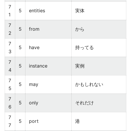
7
5
entities
実体
1
7
5
from
から
2
7
5
have
持ってる
3
7
5
instance
実例
4
7
5
may
かもしれない
5
7
5
only
それだけ
6
7
5
port
港
7