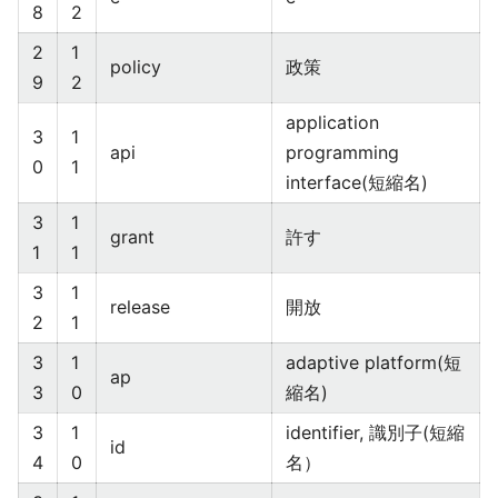
8
2
2
1
policy
政策
9
2
application
3
1
api
programming
0
1
interface(短縮名)
3
1
grant
許す
1
1
3
1
release
開放
2
1
3
1
adaptive platform(短
ap
3
0
縮名)
3
1
identifier, 識別子(短縮
id
4
0
名）