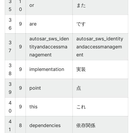
3
1
or
また
5
0
3
9
are
です
6
autosar_sws_iden
autosar_sws_identity
3
9
tityandaccessma
andaccessmanagem
7
nagement
ent
3
9
implementation
実装
8
3
9
point
点
9
4
9
this
これ
0
4
8
dependencies
依存関係
1