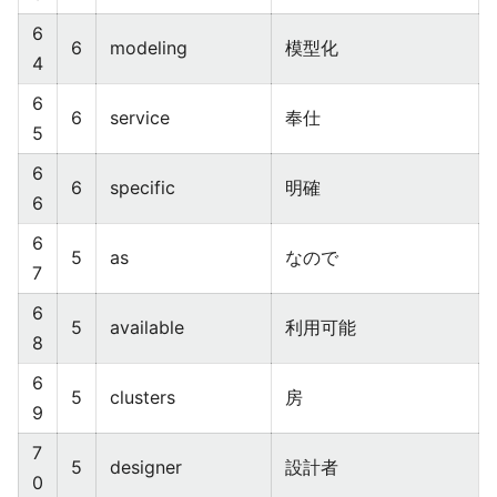
6
6
modeling
模型化
4
6
6
service
奉仕
5
6
6
specific
明確
6
6
5
as
なので
7
6
5
available
利用可能
8
6
5
clusters
房
9
7
5
designer
設計者
0