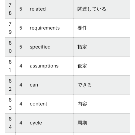
7
5
related
関連している
8
7
5
requirements
要件
9
8
5
specified
指定
0
8
4
assumptions
仮定
1
8
4
can
できる
2
8
4
content
内容
3
8
4
cycle
周期
4