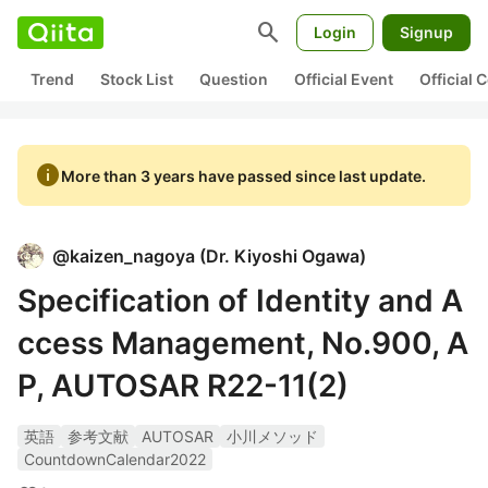
search
Login
Signup
Trend
Stock List
Question
Official Event
Official
info
More than 3 years have passed since last update.
@
kaizen_nagoya
(
Dr. Kiyoshi Ogawa
)
Specification of Identity and A
ccess Management, No.900, A
P, AUTOSAR R22-11(2)
英語
参考文献
AUTOSAR
小川メソッド
CountdownCalendar2022