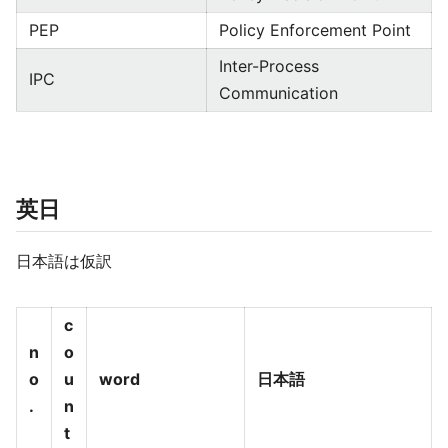
PEP
Policy Enforcement Point
Inter-Process
IPC
Communication
英日
日本語は仮訳
c
n
o
o
u
word
日本語
.
n
t