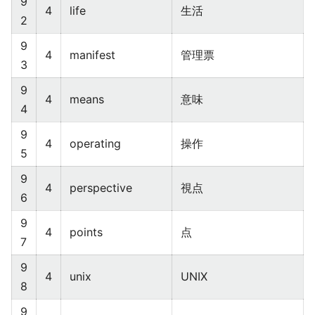
9
4
life
生活
2
9
4
manifest
管理票
3
9
4
means
意味
4
9
4
operating
操作
5
9
4
perspective
視点
6
9
4
points
点
7
9
4
unix
UNIX
8
9