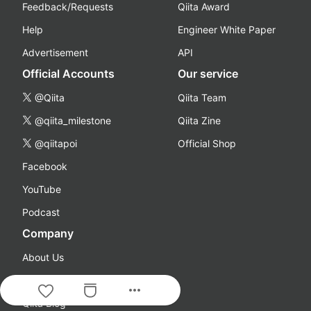
Feedback/Requests
Qiita Award
Help
Engineer White Paper
Advertisement
API
Official Accounts
Our service
@Qiita
Qiita Team
@qiita_milestone
Qiita Zine
@qiitapoi
Official Shop
Facebook
YouTube
Podcast
Company
About Us
Careers
more_horiz
Qiita Blog