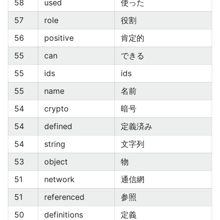
58
used
使った
57
role
役割
56
positive
肯定的
55
can
できる
55
ids
ids
55
name
名前
54
crypto
暗号
54
defined
定義済み
54
string
文字列
53
object
物
51
network
通信網
51
referenced
参照
50
definitions
定義