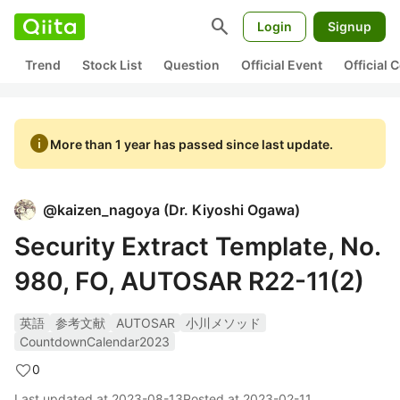
search
Login
Signup
Trend
Stock List
Question
Official Event
Official
info
More than 1 year has passed since last update.
@
kaizen_nagoya
(
Dr. Kiyoshi Ogawa
)
Security Extract Template, No.
980, FO, AUTOSAR R22-11(2)
英語
参考文献
AUTOSAR
小川メソッド
CountdownCalendar2023
0
Last updated at
2023-08-13
Posted at
2023-02-11