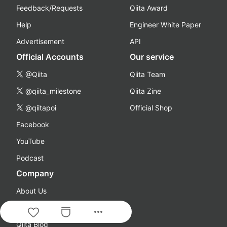
Feedback/Requests
Qiita Award
Help
Engineer White Paper
Advertisement
API
Official Accounts
Our service
@Qiita
Qiita Team
@qiita_milestone
Qiita Zine
@qiitapoi
Official Shop
Facebook
YouTube
Podcast
Company
About Us
Careers
more_horiz
Qiita Blog