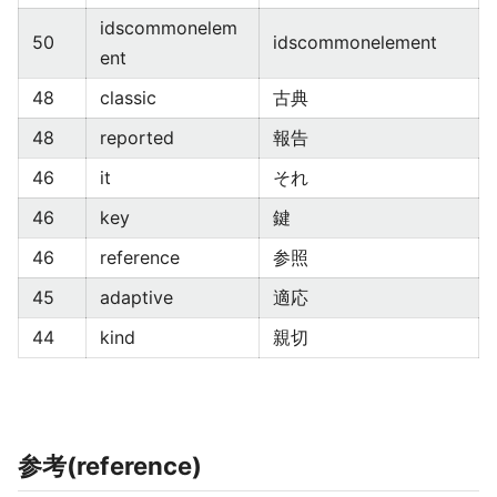
idscommonelem
50
idscommonelement
ent
48
classic
古典
48
reported
報告
46
it
それ
46
key
鍵
46
reference
参照
45
adaptive
適応
44
kind
親切
参考(reference)