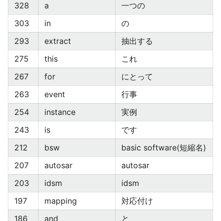
328
a
一つの
303
in
の
293
extract
抽出する
275
this
これ
267
for
にとって
263
event
行事
254
instance
実例
243
is
です
212
bsw
basic software(短縮名)
207
autosar
autosar
203
idsm
idsm
197
mapping
対応付け
186
and
と