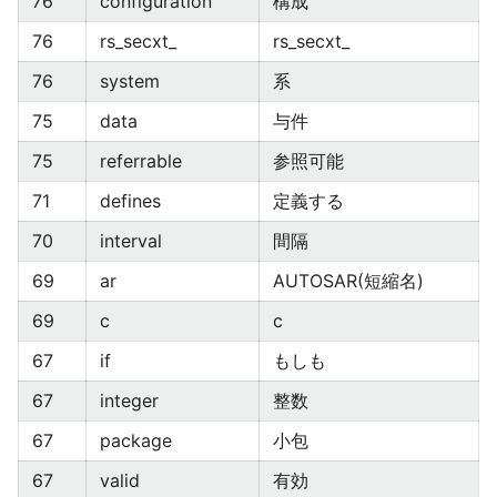
76
configuration
構成
76
rs_secxt_
rs_secxt_
76
system
系
75
data
与件
75
referrable
参照可能
71
defines
定義する
70
interval
間隔
69
ar
AUTOSAR(短縮名)
69
c
c
67
if
もしも
67
integer
整数
67
package
小包
67
valid
有効