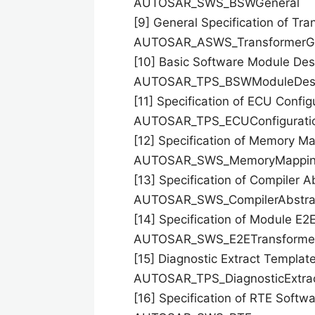
AUTOSAR_SWS_BSWGeneral
[9] General Specification of Tr
AUTOSAR_ASWS_TransformerG
[10] Basic Software Module Des
AUTOSAR_TPS_BSWModuleDescr
[11] Specification of ECU Config
AUTOSAR_TPS_ECUConfigurati
[12] Specification of Memory M
AUTOSAR_SWS_MemoryMappi
[13] Specification of Compiler A
AUTOSAR_SWS_CompilerAbstra
[14] Specification of Module E2
AUTOSAR_SWS_E2ETransforme
[15] Diagnostic Extract Templat
AUTOSAR_TPS_DiagnosticExtra
[16] Specification of RTE Softw