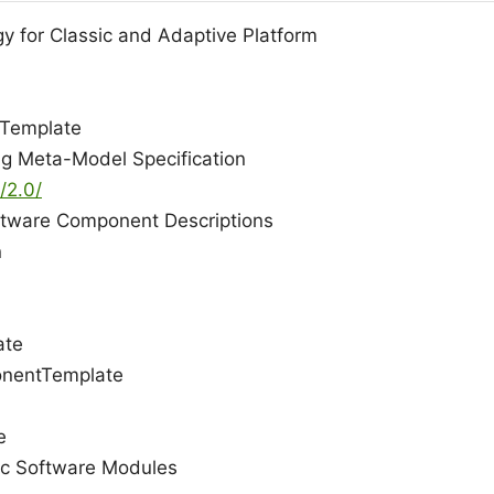
y for Classic and Adaptive Platform
Template
ng Meta-Model Specification
/2.0/
oftware Component Descriptions
n
ate
nentTemplate
e
sic Software Modules