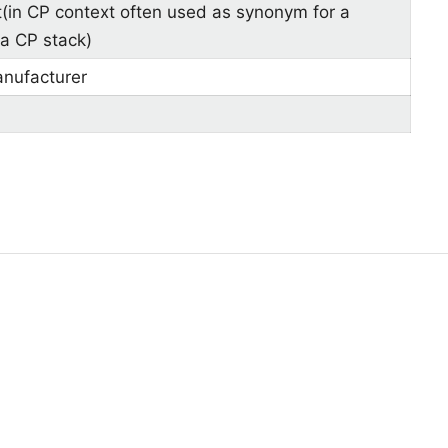
it(in CP context often used as synonym for a
 a CP stack)
anufacturer