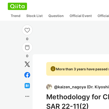
Trend
Stock List
Question
Official Event
Offici
0
0
info
More than 3 years have passed s
@
kaizen_nagoya
(
Dr. Kiyosh
Methodology for Cl
more_horiz
SAR 22-11(2)