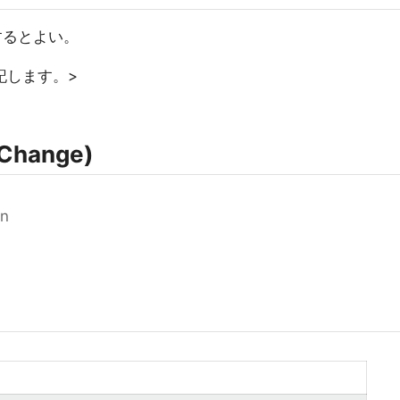
統合するとよい。
記します。>
Change)
on