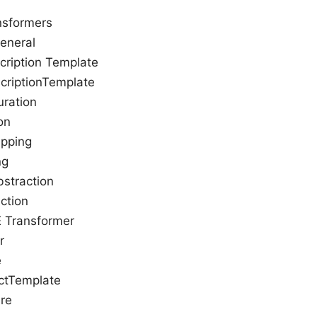
ansformers
eneral
cription Template
iptionTemplate
uration
on
apping
ng
bstraction
ction
E Transformer
r
e
ctTemplate
are