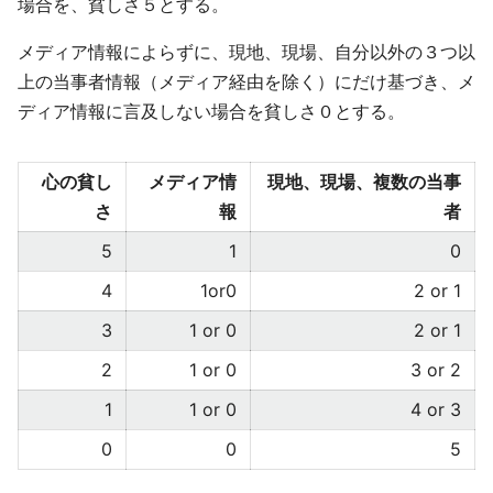
場合を、貧しさ５とする。
メディア情報によらずに、現地、現場、自分以外の３つ以
上の当事者情報（メディア経由を除く）にだけ基づき、メ
ディア情報に言及しない場合を貧しさ０とする。
心の貧し
メディア情
現地、現場、複数の当事
さ
報
者
5
1
0
4
1or0
2 or 1
3
1 or 0
2 or 1
2
1 or 0
3 or 2
1
1 or 0
4 or 3
0
0
5