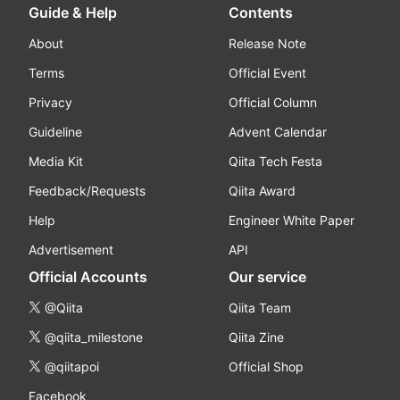
Guide & Help
Contents
About
Release Note
Terms
Official Event
Privacy
Official Column
Guideline
Advent Calendar
Media Kit
Qiita Tech Festa
Feedback/Requests
Qiita Award
Help
Engineer White Paper
Advertisement
API
Official Accounts
Our service
@Qiita
Qiita Team
@qiita_milestone
Qiita Zine
@qiitapoi
Official Shop
Facebook