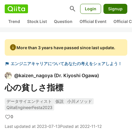
search
Login
Signup
Trend
Stock List
Question
Official Event
Official
info
More than 3 years have passed since last update.
flag
エンジニアキャリアについてあなたの考えをシェアしよう！
@
kaizen_nagoya
(
Dr. Kiyoshi Ogawa
)
心の貧しさ指標
データサイエンティスト
仮説
小川メソッド
QiitaEngineerFesta2023
0
Last updated at
2023-07-13
Posted at
2022-11-12