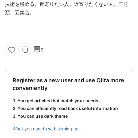
技術を極める。近寄りたい人。近寄りたくない人。三分
類、五集合。
comment
0
Register as a new user and use Qiita more
conveniently
You get articles that match your needs
You can efficiently read back useful information
You can use dark theme
What you can do with signing up