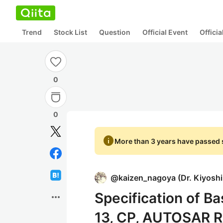
Trend
Stock List
Question
Official Event
Offici
0
0
info
More than 3 years have passed s
@
kaizen_nagoya
(
Dr. Kiyosh
Specification of B
more_horiz
13, CP, AUTOSAR R