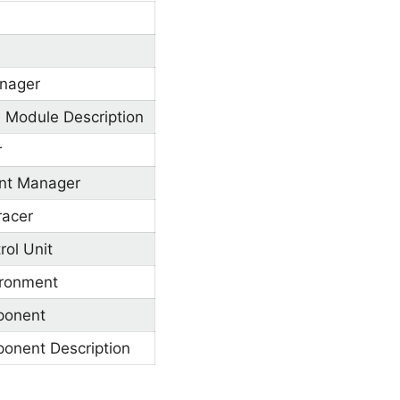
e
nager
 Module Description
r
ent Manager
racer
rol Unit
ironment
ponent
onent Description