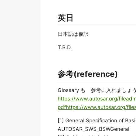
英日
日本語は仮訳
T.B.D.
参考(reference)
Glossary も 参考に入れましょ
https://www.autosar.org/filea
pdfhttps://www.autosar.org/fi
[1] General Specification of Ba
AUTOSAR_SWS_BSWGeneral