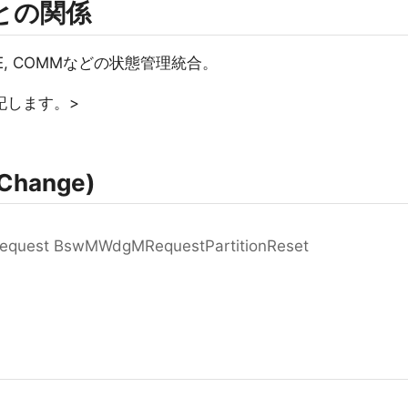
rmとの関係
, RTE, COMMなどの状態管理統合。
記します。>
Change)
 request BswMWdgMRequestPartitionReset