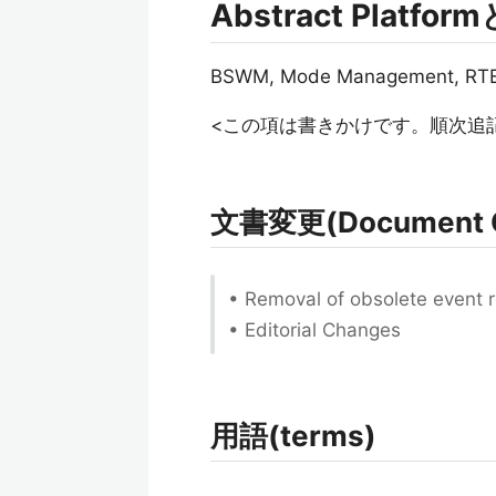
Abstract Platfo
BSWM, Mode Management
<この項は書きかけです。順次追
文書変更(Document 
• Removal of obsolete event
• Editorial Changes
用語(terms)