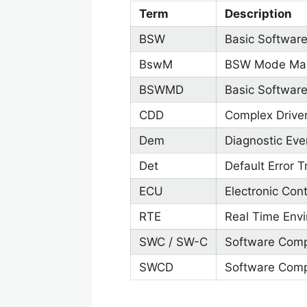
Term
Description
BSW
Basic Softwar
BswM
BSW Mode Ma
BSWMD
Basic Software
CDD
Complex Drive
Dem
Diagnostic Ev
Det
Default Error T
ECU
Electronic Cont
RTE
Real Time Env
SWC / SW-C
Software Com
SWCD
Software Comp