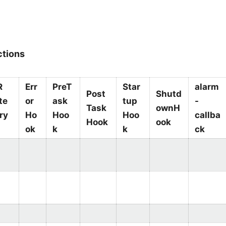
ctions
R
Err
PreT
Star
alarm
Post
Shutd
te
or
ask
tup
-
Task
ownH
ry
Ho
Hoo
Hoo
callba
Hook
ook
ok
k
k
ck