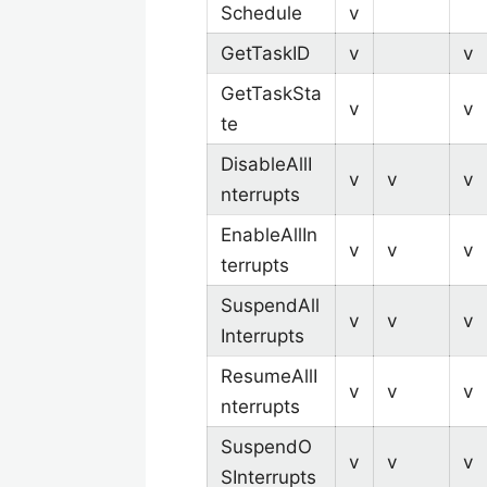
Schedule
v
GetTaskID
v
v
GetTaskSta
v
v
te
DisableAllI
v
v
v
nterrupts
EnableAllIn
v
v
v
terrupts
SuspendAll
v
v
v
Interrupts
ResumeAllI
v
v
v
nterrupts
SuspendO
v
v
v
SInterrupts