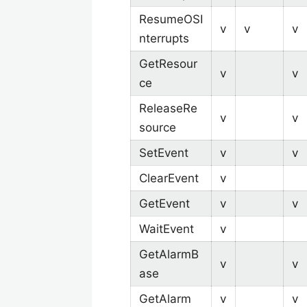
ResumeOSI
v
v
v
nterrupts
GetResour
v
v
ce
ReleaseRe
v
v
source
SetEvent
v
v
ClearEvent
v
GetEvent
v
v
WaitEvent
v
GetAlarmB
v
v
ase
GetAlarm
v
v