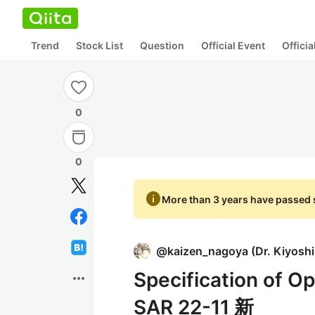
Trend
Stock List
Question
Official Event
Offici
0
0
info
More than 3 years have passed s
@
kaizen_nagoya
(
Dr. Kiyosh
Specification of O
more_horiz
SAR 22-11 新