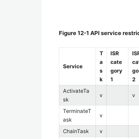
Figure 12-1 API service restri
T
ISR
IS
a
cate
ca
Service
s
gory
go
k
1
2
ActivateTa
v
v
sk
TerminateT
v
ask
ChainTask
v