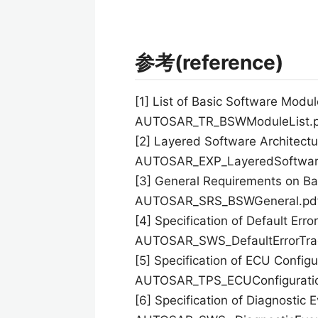
参考(reference)
[1] List of Basic Software Modul
AUTOSAR_TR_BSWModuleList.
[2] Layered Software Architectu
AUTOSAR_EXP_LayeredSoftware
[3] General Requirements on Ba
AUTOSAR_SRS_BSWGeneral.pd
[4] Specification of Default Error
AUTOSAR_SWS_DefaultErrorTrac
[5] Specification of ECU Configu
AUTOSAR_TPS_ECUConfiguratio
[6] Specification of Diagnostic