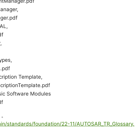
tManager.pdf
Manager,
er.pdf
PAL,
df
,
ypes,
.pdf
ription Template,
iptionTemplate.pdf
asic Software Modules
f
う。
dmin/standards/foundation/22-11/AUTOSAR_TR_Glossary.