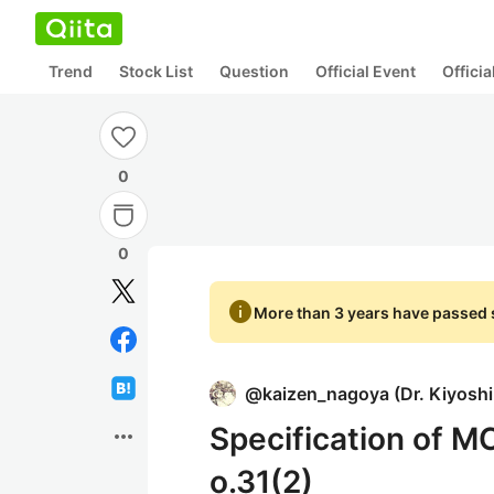
Trend
Stock List
Question
Official Event
Offici
0
0
info
More than 3 years have passed s
@
kaizen_nagoya
(
Dr. Kiyosh
Specification of M
more_horiz
o.31(2)