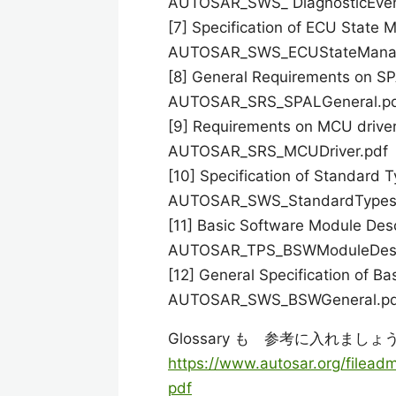
AUTOSAR_SWS_ DiagnosticEven
[7] Specification of ECU State 
AUTOSAR_SWS_ECUStateManag
[8] General Requirements on S
AUTOSAR_SRS_SPALGeneral.p
[9] Requirements on MCU driver
AUTOSAR_SRS_MCUDriver.pdf
[10] Specification of Standard T
AUTOSAR_SWS_StandardTypes
[11] Basic Software Module Desc
AUTOSAR_TPS_BSWModuleDescr
[12] General Specification of B
AUTOSAR_SWS_BSWGeneral.pd
Glossary も 参考に入れましょ
https://www.autosar.org/filea
pdf