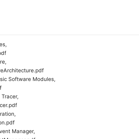
es,
pdf
re,
Architecture.pdf
sic Software Modules,
f
 Tracer,
er.pdf
ration,
n.pdf
 Event Manager,