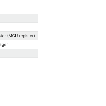
ster (MCU register)
ager