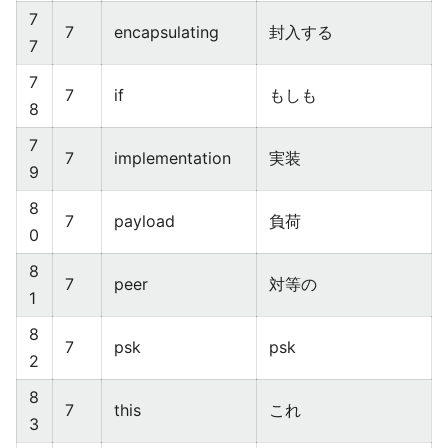
7
7
encapsulating
封入する
7
7
7
if
もしも
8
7
7
implementation
実装
9
8
7
payload
負荷
0
8
7
peer
対等の
1
8
7
psk
psk
2
8
7
this
これ
3