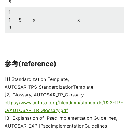
8
1
1
5
x
x
9
参考(reference)
[1] Standardization Template,
AUTOSAR_TPS_StandardizationTemplate
[2] Glossary, AUTOSAR_TR_Glossary
https://www.autosar.org/fileadmin/standards/R22-11/F
O/AUTOSAR_TR_Glossary.pdf
[3] Explanation of IPsec Implementation Guidelines,
AUTOSAR_EXP_IPsecImplementationGuidelines