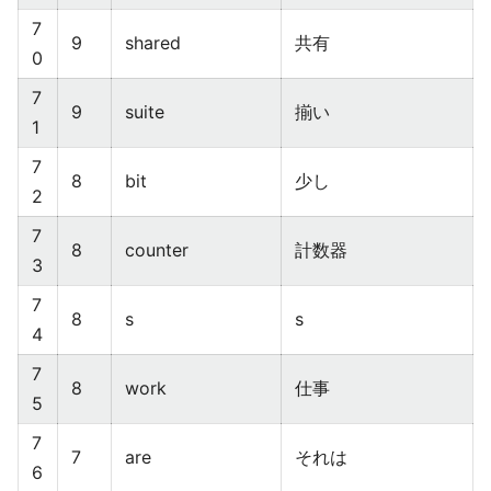
7
9
shared
共有
0
7
9
suite
揃い
1
7
8
bit
少し
2
7
8
counter
計数器
3
7
8
s
s
4
7
8
work
仕事
5
7
7
are
それは
6