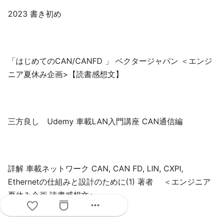
2023 書き初め
「はじめてのCAN/CANFD 」 ベクタージャパン ＜エンジ
ニア夏休み企画>【読書感想文】
三方良し Udemy 車載LAN入門講座 CAN通信編
詳解 車載ネットワーク CAN, CAN FD, LIN, CXPI,
Ethernetの仕組みと設計のために(1) 著者 ＜エンジニア
夏休み企画 読書感想文＞
more_horiz