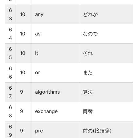
6
10
any
どれか
3
6
10
as
なので
4
6
10
it
それ
5
6
10
or
また
6
6
9
algorithms
算法
7
6
9
exchange
両替
8
6
9
pre
前の(接頭辞）
9