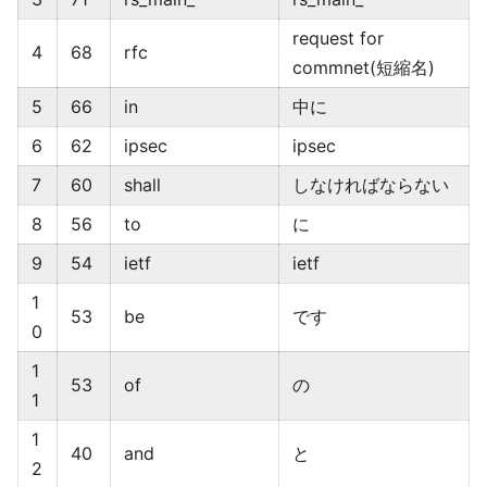
request for
4
68
rfc
commnet(短縮名)
5
66
in
中に
6
62
ipsec
ipsec
7
60
shall
しなければならない
8
56
to
に
9
54
ietf
ietf
1
53
be
です
0
1
53
of
の
1
1
40
and
と
2