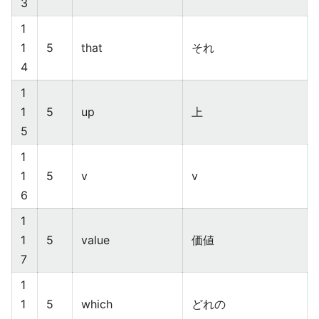
3
1
1
5
that
それ
4
1
1
5
up
上
5
1
1
5
v
v
6
1
1
5
value
価値
7
1
1
5
which
どれの