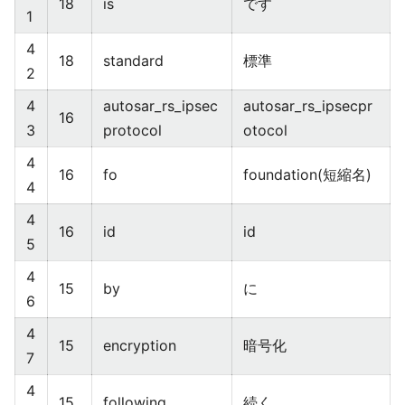
18
is
です
1
4
18
standard
標準
2
4
autosar_rs_ipsec
autosar_rs_ipsecpr
16
3
protocol
otocol
4
16
fo
foundation(短縮名)
4
4
16
id
id
5
4
15
by
に
6
4
15
encryption
暗号化
7
4
15
following
続く