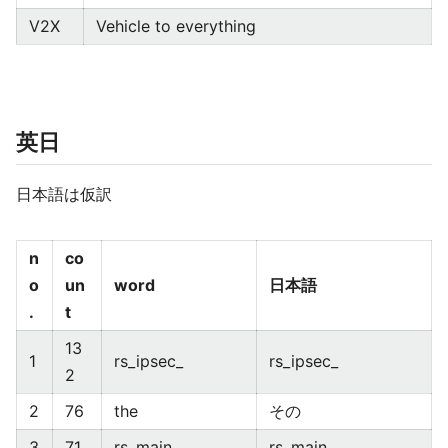
V2X
Vehicle to everything
英日
日本語は仮訳
n
co
o
un
word
日本語
.
t
13
1
rs_ipsec_
rs_ipsec_
2
2
76
the
その
3
71
rs_main_
rs_main_