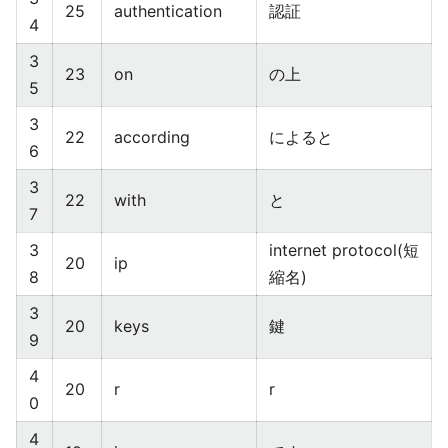
25
authentication
認証
4
3
23
on
の上
5
3
22
according
によると
6
3
22
with
と
7
3
internet protocol(短
20
ip
8
縮名)
3
20
keys
鍵
9
4
20
r
r
0
4