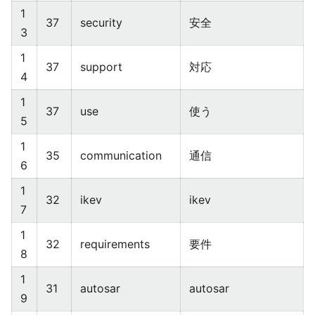
1
37
security
安全
3
1
37
support
対応
4
1
37
use
使う
5
1
35
communication
通信
6
1
32
ikev
ikev
7
1
32
requirements
要件
8
1
31
autosar
autosar
9