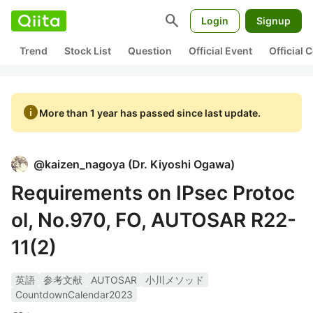
search
Login
Signup
Trend
Stock List
Question
Official Event
Official
info
More than 1 year has passed since last update.
@
kaizen_nagoya
(
Dr. Kiyoshi Ogawa
)
Requirements on IPsec Protoc
ol, No.970, FO, AUTOSAR R22-
11(2)
英語
参考文献
AUTOSAR
小川メソッド
CountdownCalendar2023