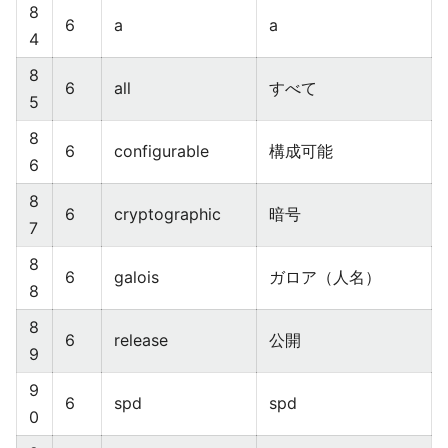
8
6
a
a
4
8
6
all
すべて
5
8
6
configurable
構成可能
6
8
6
cryptographic
暗号
7
8
6
galois
ガロア（人名）
8
8
6
release
公開
9
9
6
spd
spd
0