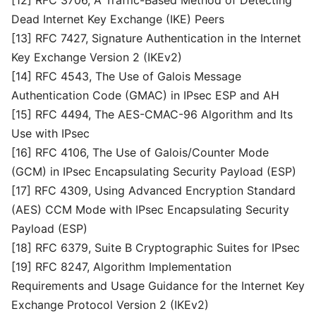
[12] RFC 3706, A Traffic-Based Method of Detecting
Dead Internet Key Exchange (IKE) Peers
[13] RFC 7427, Signature Authentication in the Internet
Key Exchange Version 2 (IKEv2)
[14] RFC 4543, The Use of Galois Message
Authentication Code (GMAC) in IPsec ESP and AH
[15] RFC 4494, The AES-CMAC-96 Algorithm and Its
Use with IPsec
[16] RFC 4106, The Use of Galois/Counter Mode
(GCM) in IPsec Encapsulating Security Payload (ESP)
[17] RFC 4309, Using Advanced Encryption Standard
(AES) CCM Mode with IPsec Encapsulating Security
Payload (ESP)
[18] RFC 6379, Suite B Cryptographic Suites for IPsec
[19] RFC 8247, Algorithm Implementation
Requirements and Usage Guidance for the Internet Key
Exchange Protocol Version 2 (IKEv2)