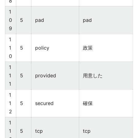
8
1
0
5
pad
pad
9
1
1
5
policy
政策
0
1
1
5
provided
用意した
1
1
1
5
secured
確保
2
1
1
5
tcp
tcp