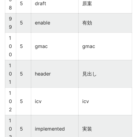
5
draft
原案
8
9
5
enable
有効
9
1
0
5
gmac
gmac
0
1
0
5
header
見出し
1
1
0
5
icv
icv
2
1
0
5
implemented
実装