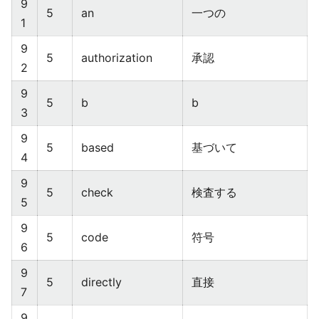
9
5
an
一つの
1
9
5
authorization
承認
2
9
5
b
b
3
9
5
based
基づいて
4
9
5
check
検査する
5
9
5
code
符号
6
9
5
directly
直接
7
9