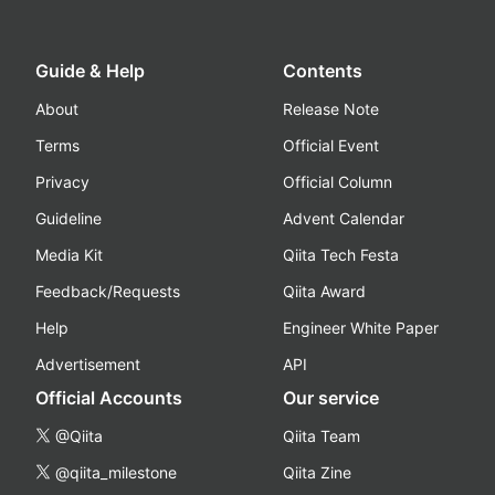
Guide & Help
Contents
About
Release Note
Terms
Official Event
Privacy
Official Column
Guideline
Advent Calendar
Media Kit
Qiita Tech Festa
Feedback/Requests
Qiita Award
Help
Engineer White Paper
Advertisement
API
Official Accounts
Our service
@Qiita
Qiita Team
@qiita_milestone
Qiita Zine