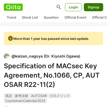
search
Login
Signup
Trend
Stock List
Question
Official Event
Official
info
More than 1 year has passed since last update.
@
kaizen_nagoya
(
Dr. Kiyoshi Ogawa
)
Specification of MACsec Key
Agreement, No.1066, CP, AUT
OSAR R22-11(2)
英語
参考文献
AUTOSAR
小川メソッド
CountdownCalendar2023