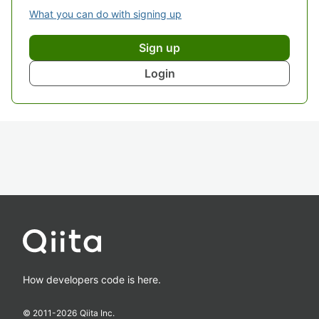
What you can do with signing up
Sign up
Login
How developers code is here.
© 2011-
2026
Qiita Inc.