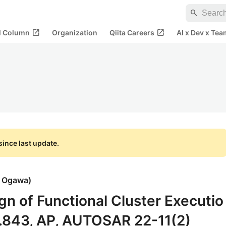
search
open_in_new
open_in_new
al Column
Organization
Qiita Careers
AI x Dev x Tea
ince last update.
i Ogawa
)
n of Functional Cluster Executio
843, AP, AUTOSAR 22-11(2)