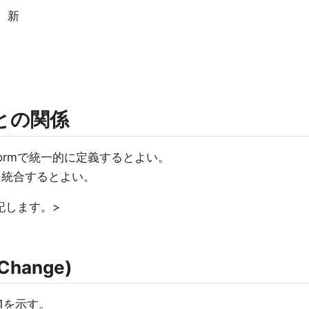
覧 新
rmとの関係
t Platformで統一的に定義するとよい。
文書を統合するとよい。
記します。>
Change)
-11を示す。