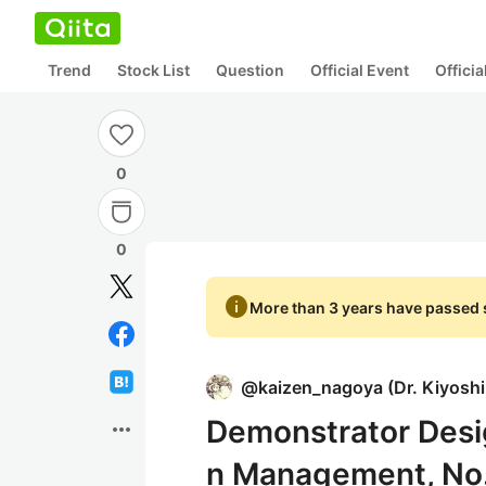
Trend
Stock List
Question
Official Event
Offici
0
0
info
More than 3 years have passed s
@
kaizen_nagoya
(
Dr. Kiyosh
Demonstrator Desig
more_horiz
n Management, No.