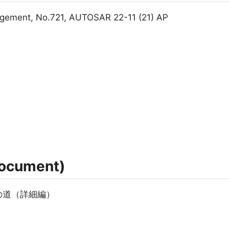
nagement, No.721, AUTOSAR 22-11 (21) AP
ocument)
rmへの道（詳細編）