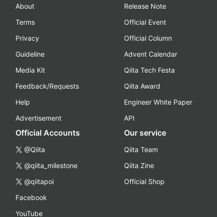
About
Release Note
Terms
Official Event
Privacy
Official Column
Guideline
Advent Calendar
Media Kit
Qiita Tech Festa
Feedback/Requests
Qiita Award
Help
Engineer White Paper
Advertisement
API
Official Accounts
Our service
@Qiita
Qiita Team
@qiita_milestone
Qiita Zine
@qiitapoi
Official Shop
Facebook
YouTube