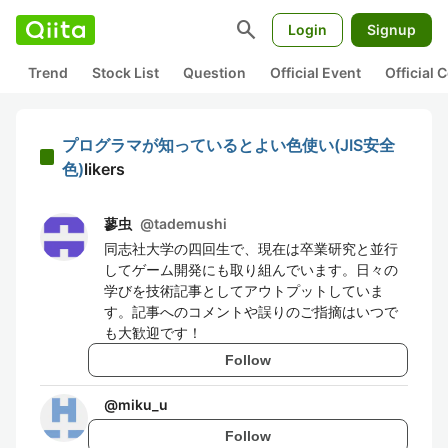
search
Login
Signup
Trend
Stock List
Question
Official Event
Official
プログラマが知っているとよい色使い(JIS安全
色)
likers
蓼虫
@
tademushi
同志社大学の四回生で、現在は卒業研究と並行
してゲーム開発にも取り組んでいます。日々の
学びを技術記事としてアウトプットしていま
す。記事へのコメントや誤りのご指摘はいつで
も大歓迎です！
Follow
@
miku_u
Follow