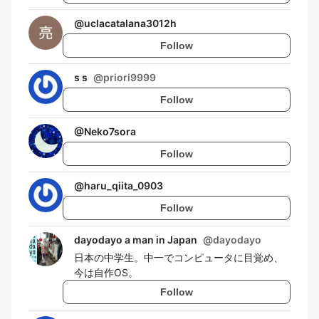
@
uclacatalana3012h
Follow
s s
@
priori9999
Follow
@
Neko7sora
Follow
@
haru_qiita_0903
Follow
dayodayo a man in Japan
@
dayodayo
日本の中学生。中一でコンピュータに目覚め、
今は自作OS。
Follow