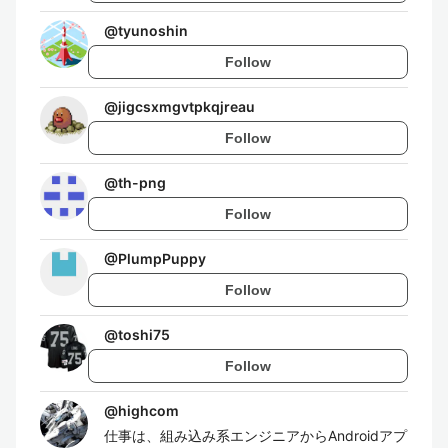
@
tyunoshin
Follow
@
jigcsxmgvtpkqjreau
Follow
@
th-png
Follow
@
PlumpPuppy
Follow
@
toshi75
Follow
@
highcom
仕事は、組み込み系エンジニアからAndroidアプ