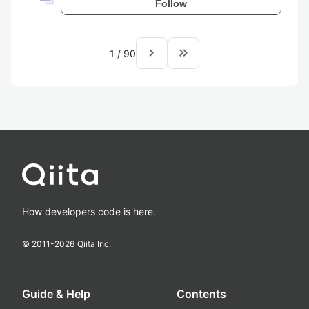
Follow
navigate_next
keyboard_double_arrow_right
1
/
90
How developers code is here.
© 2011-
2026
Qiita Inc.
Guide & Help
Contents