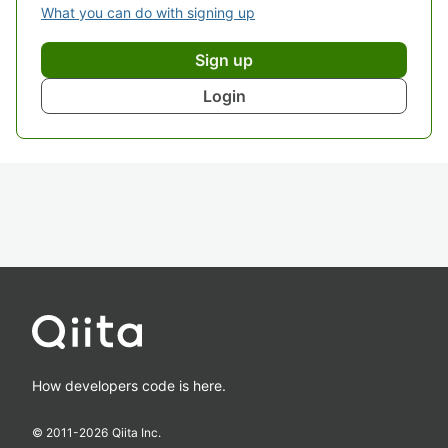
What you can do with signing up
Sign up
Login
How developers code is here.
© 2011-
2026
Qiita Inc.