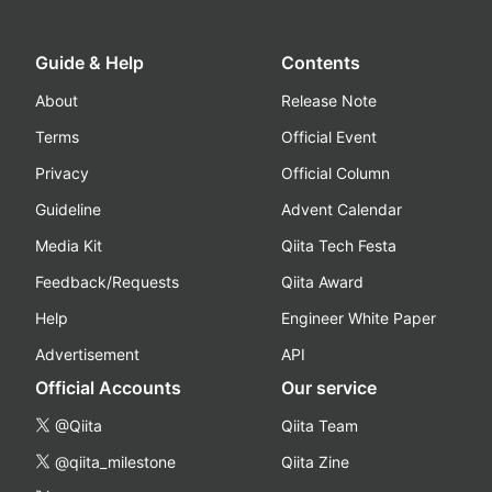
Guide & Help
Contents
About
Release Note
Terms
Official Event
Privacy
Official Column
Guideline
Advent Calendar
Media Kit
Qiita Tech Festa
Feedback/Requests
Qiita Award
Help
Engineer White Paper
Advertisement
API
Official Accounts
Our service
@Qiita
Qiita Team
@qiita_milestone
Qiita Zine