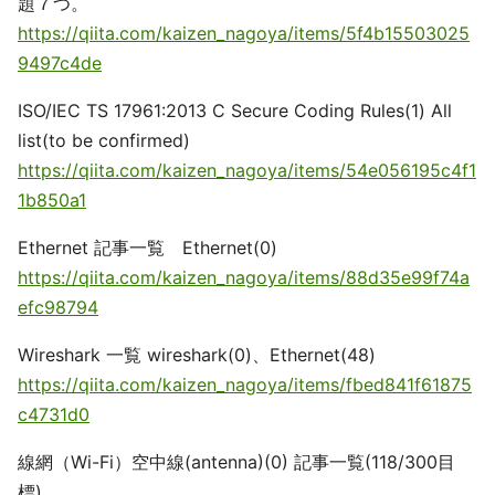
題７つ。
https://qiita.com/kaizen_nagoya/items/5f4b15503025
9497c4de
ISO/IEC TS 17961:2013 C Secure Coding Rules(1) All
list(to be confirmed)
https://qiita.com/kaizen_nagoya/items/54e056195c4f1
1b850a1
Ethernet 記事一覧 Ethernet(0)
https://qiita.com/kaizen_nagoya/items/88d35e99f74a
efc98794
Wireshark 一覧 wireshark(0)、Ethernet(48)
https://qiita.com/kaizen_nagoya/items/fbed841f61875
c4731d0
線網（Wi-Fi）空中線(antenna)(0) 記事一覧(118/300目
標)