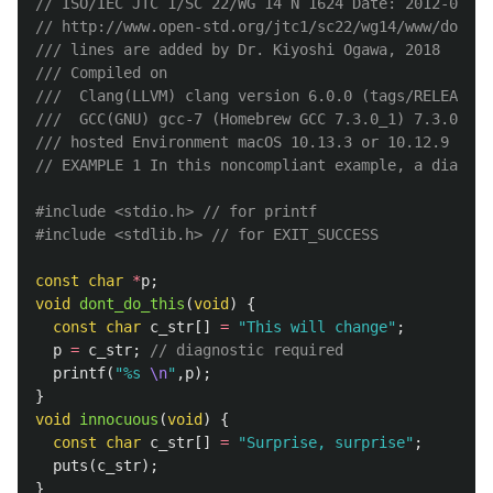
// ISO/IEC JTC 1/SC 22/WG 14 N 1624 Date: 2012-06-26
// http://www.open-std.org/jtc1/sc22/wg14/www/docs/n
/// lines are added by Dr. Kiyoshi Ogawa, 2018
/// Compiled on 
///  Clang(LLVM) clang version 6.0.0 (tags/RELEASE_6
///  GCC(GNU) gcc-7 (Homebrew GCC 7.3.0_1) 7.3.0
/// hosted Environment macOS 10.13.3 or 10.12.9
// EXAMPLE 1 In this noncompliant example, a diagnos
#include
<stdio.h>
 // for printf
#include
<stdlib.h>
 // for EXIT_SUCCESS
const
char
*
p
;
void
dont_do_this
(
void
)
{
const
char
c_str
[]
=
"This will change"
;
p
=
c_str
;
// diagnostic required
printf
(
"%s 
\n
"
,
p
);
}
void
innocuous
(
void
)
{
const
char
c_str
[]
=
"Surprise, surprise"
;
puts
(
c_str
);
}