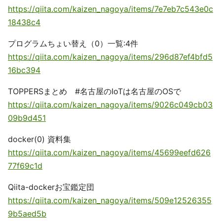
https://qiita.com/kaizen_nagoya/items/7e7eb7c543e0c
18438c4
プログラムちょい替え（0）一覧:4件
https://qiita.com/kaizen_nagoya/items/296d87ef4bfd5
16bc394
TOPPERSまとめ #名古屋のIoTは名古屋のOSで
https://qiita.com/kaizen_nagoya/items/9026c049cb03
09b9d451
docker(0) 資料集
https://qiita.com/kaizen_nagoya/items/45699eefd626
77f69c1d
Qiita-dockerお宝鑑定団
https://qiita.com/kaizen_nagoya/items/509e12526355
9b5aed5b