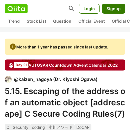
search
Login
Signup
Trend
Stock List
Question
Official Event
Official
info
More than 1 year has passed since last update.
AUTOSAR Countdown
Advent Calendar
2022
Day 21
@
kaizen_nagoya
(
Dr. Kiyoshi Ogawa
)
5.15. Escaping of the address o
f an automatic object [addresc
ape] C Secure Coding Rules(7)
C
Security
coding
小川メソッド
DoCAP