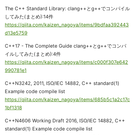
The C++ Standard Library: clang++とg++でコンパイル
してみた(まとめ):14件
https://qiita.com/kaizen_nagoya/items/9bdfaa392443
d13e5759
C++17 - The Complete Guide clang++とg++でコンパ
イルしてみた(まとめ):4件
https://qiita.com/kaizen_nagoya/items/c000f307e642
990781e1
C++N3242, 2011, ISO/IEC 14882, C++ standard(1)
Example code compile list
https://qiita.com/kaizen_nagoya/items/685b5c1a2c17c
1bf1318
C++N4606 Working Draft 2016, ISO/IEC 14882, C++
standard(1) Example code compile list