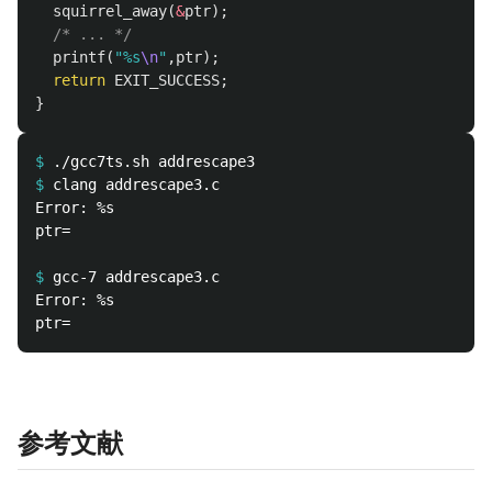
squirrel_away
(
&
ptr
);
/* ... */
printf
(
"%s
\n
"
,
ptr
);
return
EXIT_SUCCESS
;
}
$
$
Error: %s

ptr=

$
Error: %s

参考文献