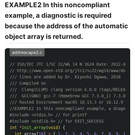
EXAMPLE2 In this noncompliant
example, a diagnostic is required
because the address of the automatic
object array is returned.
addrescape2.c
// ISO/IEC JTC 1/SC 22/WG 14 N 1624 Date: 2012-06-26
// http://www.open-std.org/jtc1/sc22/wg14/www/docs/n
/// lines are added by Dr. Kiyoshi Ogawa, 2018
/// Compiled on 
///  Clang(LLVM) clang version 6.0.0 (tags/RELEASE_6
///  GCC(GNU) gcc-7 (Homebrew GCC 7.3.0_1) 7.3.0
/// hosted Environment macOS 10.13.3 or 10.12.9
//EXAMPLE2 In this noncompliant example, a diagnosti
#include
<stdio.h>
 // for printf
#include
<stdlib.h>
 // for EXIT_SUCCESS
int
*
init_array
(
void
)
{
int
array
[
10
]
=
{
1
,
2
,
3
,
4
,
5
,
6
,
7
,
8
,
9
,
10
};