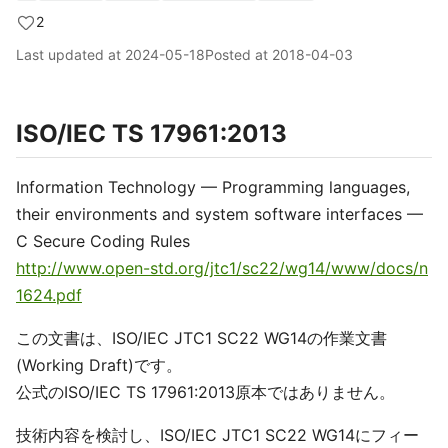
2
Last updated at
2024-05-18
Posted at
2018-04-03
ISO/IEC TS 17961:2013
Information Technology — Programming languages,
their environments and system software interfaces —
C Secure Coding Rules
http://www.open-std.org/jtc1/sc22/wg14/www/docs/n
1624.pdf
この文書は、ISO/IEC JTC1 SC22 WG14の作業文書
(Working Draft)です。
公式のISO/IEC TS 17961:2013原本ではありません。
技術内容を検討し、ISO/IEC JTC1 SC22 WG14にフィー