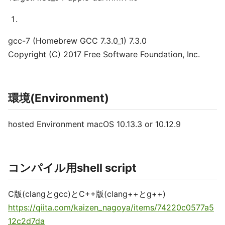
gcc-7 (Homebrew GCC 7.3.0_1) 7.3.0
Copyright (C) 2017 Free Software Foundation, Inc.
環境(Environment)
hosted Environment macOS 10.13.3 or 10.12.9
コンパイル用shell script
C版(clangとgcc)とC++版(clang++とg++)
https://qiita.com/kaizen_nagoya/items/74220c0577a5
12c2d7da