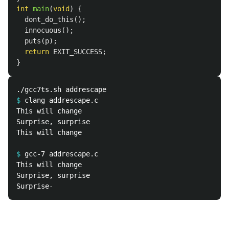
int
main
(
void
)
{
dont_do_this
();
innocuous
();
puts
(
p
);
return
EXIT_SUCCESS
;
}
$
This will change 

Surprise, surprise

This will change

$
This will change 

Surprise, surprise
