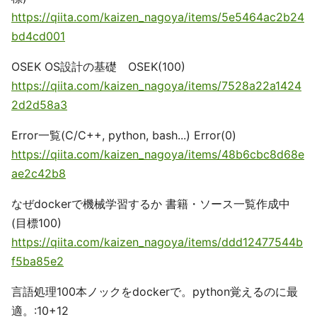
https://qiita.com/kaizen_nagoya/items/5e5464ac2b24
bd4cd001
OSEK OS設計の基礎 OSEK(100)
https://qiita.com/kaizen_nagoya/items/7528a22a1424
2d2d58a3
Error一覧(C/C++, python, bash...) Error(0)
https://qiita.com/kaizen_nagoya/items/48b6cbc8d68e
ae2c42b8
なぜdockerで機械学習するか 書籍・ソース一覧作成中
(目標100)
https://qiita.com/kaizen_nagoya/items/ddd12477544b
f5ba85e2
言語処理100本ノックをdockerで。python覚えるのに最
適。:10+12