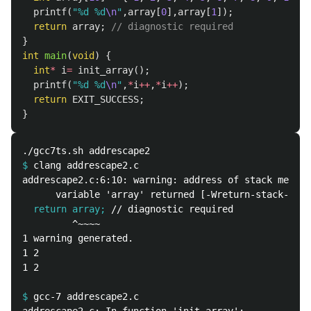
printf
(
"%d %d
\n
"
,
array
[
0
],
array
[
1
]);
return
array
;
// diagnostic required
}
int
main
(
void
)
{
int
*
i
=
init_array
();
printf
(
"%d %d
\n
"
,
*
i
++
,
*
i
++
);
return
EXIT_SUCCESS
;
}
$
addrescape2.c:6:10: warning: address of stack memory
  return array;
         ^~~~~

1 warning generated.

1 2

1 2

$