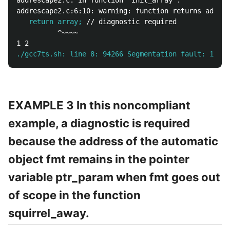
addrescape2.c: In function 'init_array':

   return array;
          ^~~~~

./gcc7ts.sh: line 8: 94266 Segmentation fault: 11  .
EXAMPLE 3 In this noncompliant
example, a diagnostic is required
because the address of the automatic
object fmt remains in the pointer
variable ptr_param when fmt goes out
of scope in the function
squirrel_away.