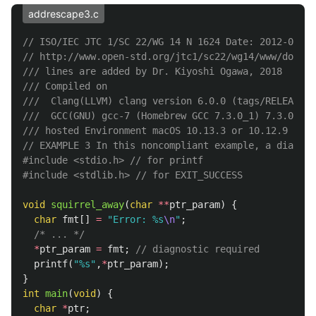
addrescape3.c
// ISO/IEC JTC 1/SC 22/WG 14 N 1624 Date: 2012-06-26
// http://www.open-std.org/jtc1/sc22/wg14/www/docs/n
/// lines are added by Dr. Kiyoshi Ogawa, 2018
/// Compiled on 
///  Clang(LLVM) clang version 6.0.0 (tags/RELEASE_6
///  GCC(GNU) gcc-7 (Homebrew GCC 7.3.0_1) 7.3.0
/// hosted Environment macOS 10.13.3 or 10.12.9
// EXAMPLE 3 In this noncompliant example, a diagnos
#include
<stdio.h>
 // for printf
#include
<stdlib.h>
 // for EXIT_SUCCESS
void
squirrel_away
(
char
**
ptr_param
)
{
char
fmt
[]
=
"Error: %s
\n
"
;
/* ... */
*
ptr_param
=
fmt
;
// diagnostic required
printf
(
"%s"
,
*
ptr_param
);
}
int
main
(
void
)
{
char
*
ptr
;