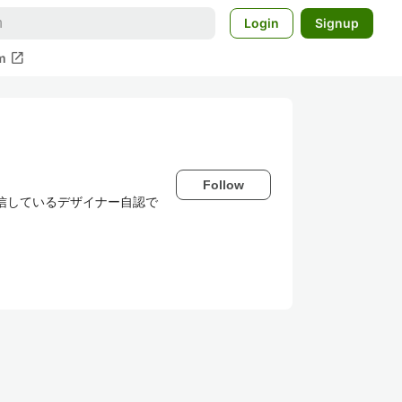
Login
Signup
open_in_new
m
Follow
を発信しているデザイナー自認で