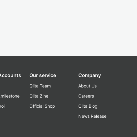
 Accounts
Our service
Company
Qiita Team
About Us
_milestone
Qiita Zine
Careers
poi
Official Shop
Qiita Blog
k
News Release