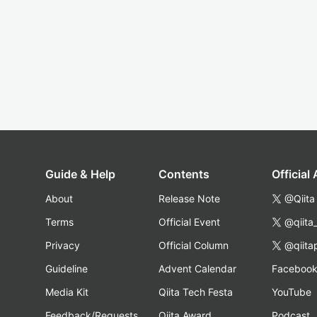
Guide & Help
Contents
Official
About
Release Note
@Qiita
Terms
Official Event
@qiita
Privacy
Official Column
@qiita
Guideline
Advent Calendar
Faceboo
Media Kit
Qiita Tech Festa
YouTube
Feedback/Requests
Qiita Award
Podcast