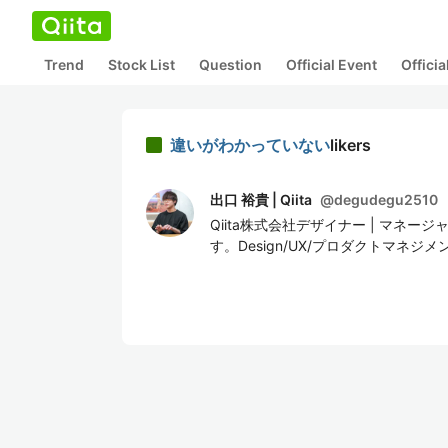
Trend
Stock List
Question
Official Event
Offici
違いがわかっていない
likers
出口 裕貴 | Qiita
@
degudegu2510
Qiita株式会社デザイナー | マネ
す。Design/UX/プロダクトマネジメ