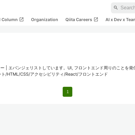
search
open_in_new
open_in_new
al Column
Organization
Qiita Careers
AI x Dev x Tea
ージャー | エバンジェリストしています。UI, フロントエンド周りのこと
ント/HTML/CSS/アクセシビリティ/React/フロントエンド
1