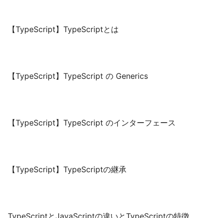
【TypeScript】TypeScriptとは
【TypeScript】TypeScript の Generics
【TypeScript】TypeScript のインターフェース
【TypeScript】TypeScriptの継承
TypeScriptとJavaScriptの違いとTypeScriptの特徴