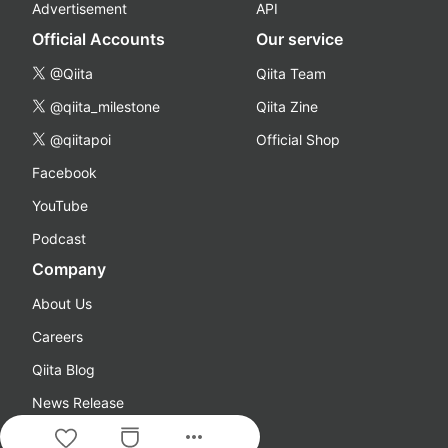
Advertisement
API
Official Accounts
Our service
@Qiita
Qiita Team
@qiita_milestone
Qiita Zine
@qiitapoi
Official Shop
Facebook
YouTube
Podcast
Company
About Us
Careers
Qiita Blog
News Release
more_horiz