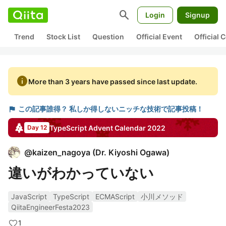
search
Login
Signup
Trend
Stock List
Question
Official Event
Official
info
More than 3 years have passed since last update.
flag
この記事誰得？ 私しか得しないニッチな技術で記事投稿！
TypeScript
Advent Calendar
2022
Day 12
@
kaizen_nagoya
(
Dr. Kiyoshi Ogawa
)
違いがわかっていない
JavaScript
TypeScript
ECMAScript
小川メソッド
QiitaEngineerFesta2023
1