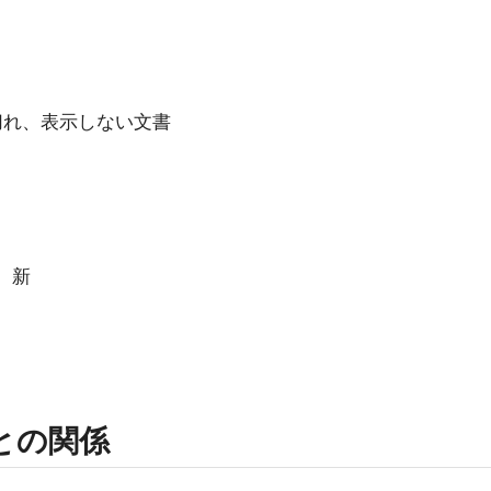
ク切れ、表示しない文書
覧 新
rmとの関係