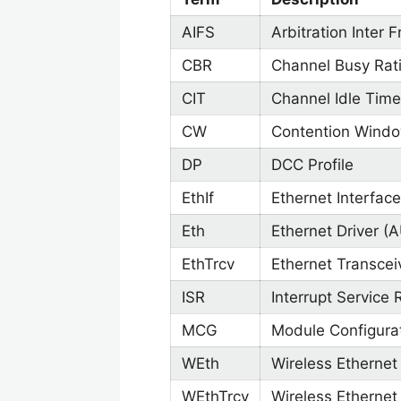
AIFS
Arbitration Inter
CBR
Channel Busy Rat
CIT
Channel Idle Time
CW
Contention Wind
DP
DCC Profile
EthIf
Ethernet Interfa
Eth
Ethernet Driver
EthTrcv
Ethernet Transce
ISR
Interrupt Service 
MCG
Module Configura
WEth
Wireless Etherne
WEthTrcv
Wireless Etherne