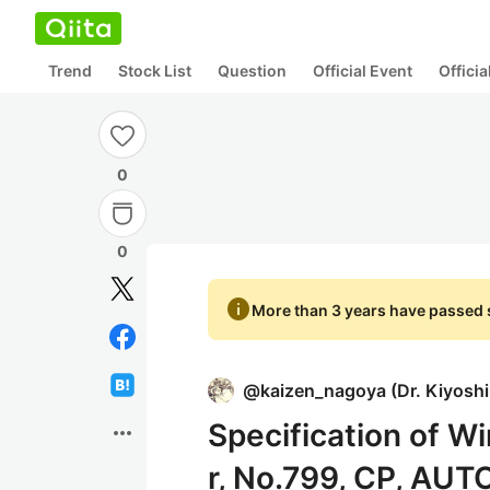
Trend
Stock List
Question
Official Event
Offici
0
0
info
More than 3 years have passed s
@
kaizen_nagoya
(
Dr. Kiyosh
Specification of Wi
more_horiz
r, No.799, CP, AUT