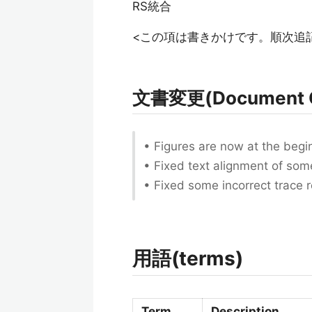
RS統合
<この項は書きかけです。順次追
文書変更(Document 
• Figures are now at the begin
• Fixed text alignment of some
• Fixed some incorrect trace 
用語(terms)
Term
Description