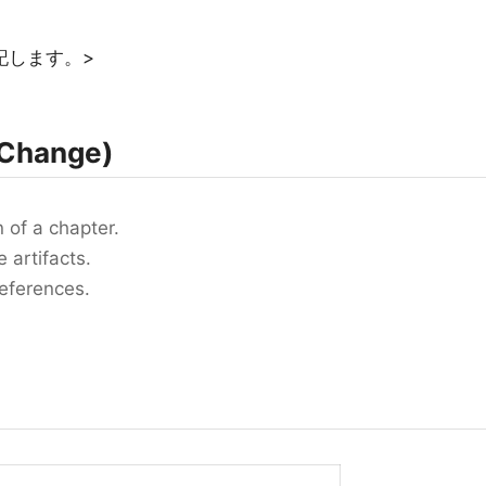
記します。>
Change)
 of a chapter.
 artifacts.
references.