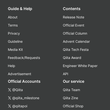
Guide & Help
Contents
About
Release Note
Terms
Official Event
Privacy
Official Column
Guideline
Advent Calendar
Media Kit
Qiita Tech Festa
Feedback/Requests
Qiita Award
Help
Engineer White Paper
Advertisement
API
Official Accounts
Our service
@Qiita
Qiita Team
@qiita_milestone
Qiita Zine
@qiitapoi
Official Shop