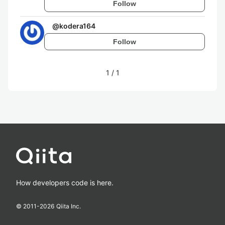
Follow
@
kodera164
Follow
1
/
1
How developers code is here.
© 2011-
2026
Qiita Inc.