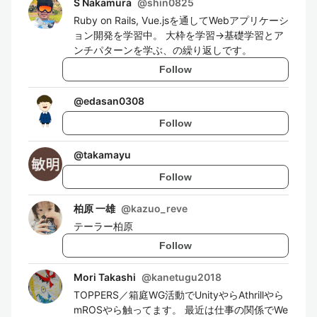
S Nakamura
@
shin0825
Ruby on Rails, Vue.jsを通してWebアプリケーシ
ョン開発を学習中。 大枠を学習→基礎学習とア
ンチパターンを学ぶ、の繰り返しです。
Follow
@
edasan0308
Follow
@
takamayu
Follow
柏原 一雄
@
kazuo_reve
テーラー柏原
Follow
Mori Takashi
@
kanetugu2018
TOPPERS／箱庭WG活動でUnityやらAthrillやら
mROSやら触ってます。 最近は仕事の関係でWe