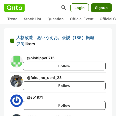
search
Login
Signup
Trend
Stock List
Question
Official Event
Official
人格改造 あいうえお。仮説（185）転職
(23)
likers
@
nishippe0715
Follow
@
fuku_no_uchi_23
Follow
@
so1971
Follow