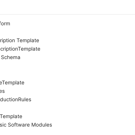
tform
ription Template
iptionTemplate
L Schema
eTemplate
es
uctionRules
Template
asic Software Modules