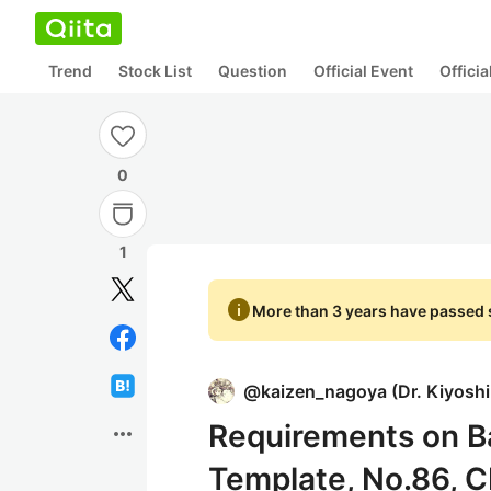
Trend
Stock List
Question
Official Event
Offici
0
1
info
More than 3 years have passed s
@
kaizen_nagoya
(
Dr. Kiyosh
Requirements on B
more_horiz
Template, No.86, 