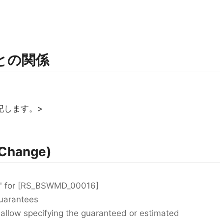
rmとの関係
記します。>
Change)
l" for [RS_BSWMD_00016]
uarantees
low specifying the guaranteed or estimated