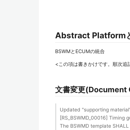
Abstract Platfo
BSWMとECUMの統合
<この項は書きかけです。順次追
文書変更(Document 
Updated "supporting materia
[RS_BSWMD_00016] Timing g
The BSWMD template SHALL al