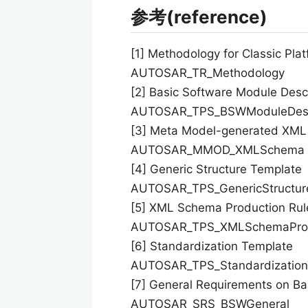
参考(reference)
[1] Methodology for Classic Pla
AUTOSAR_TR_Methodology
[2] Basic Software Module Desc
AUTOSAR_TPS_BSWModuleDescr
[3] Meta Model-generated XM
AUTOSAR_MMOD_XMLSchema
[4] Generic Structure Template
AUTOSAR_TPS_GenericStructur
[5] XML Schema Production Rul
AUTOSAR_TPS_XMLSchemaProd
[6] Standardization Template
AUTOSAR_TPS_Standardization
[7] General Requirements on B
AUTOSAR_SRS_BSWGeneral