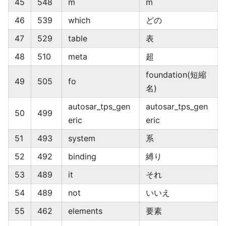
45
548
m
m
46
539
which
どの
47
529
table
表
48
510
meta
超
foundation(短縮
49
505
fo
名)
autosar_tps_gen
autosar_tps_gen
50
499
eric
eric
51
493
system
系
52
492
binding
縛り
53
489
it
それ
54
489
not
いいえ
55
462
elements
要素