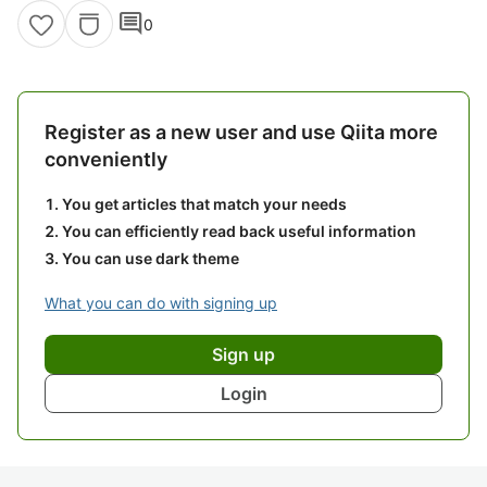
comment
0
Register as a new user and use Qiita more
conveniently
You get articles that match your needs
You can efficiently read back useful information
You can use dark theme
What you can do with signing up
Sign up
Login