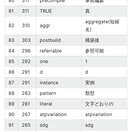
80
311
precompile
事前編纂
81
311
TRUE
真
aggregate(短縮
82
310
aggr
名)
83
303
postbuild
構築後
84
296
referrable
参照可能
85
292
one
1
86
291
d
d
87
291
instance
実例
88
283
pattern
類型
89
281
literal
文字どおりの
90
267
atpvariation
atpvariation
91
265
sdg
sdg