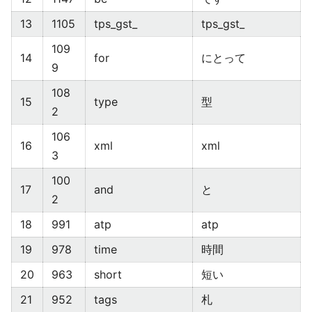
13
1105
tps_gst_
tps_gst_
109
14
for
にとって
9
108
15
type
型
2
106
16
xml
xml
3
100
17
and
と
2
18
991
atp
atp
19
978
time
時間
20
963
short
短い
21
952
tags
札