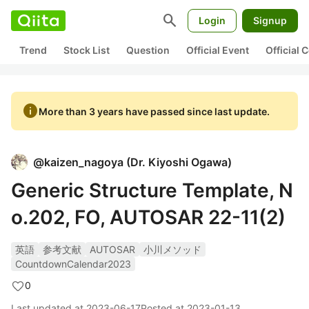
search
Login
Signup
Trend
Stock List
Question
Official Event
Official
info
More than 3 years have passed since last update.
@
kaizen_nagoya
(
Dr. Kiyoshi Ogawa
)
Generic Structure Template, N
o.202, FO, AUTOSAR 22-11(2)
英語
参考文献
AUTOSAR
小川メソッド
CountdownCalendar2023
0
Last updated at
2023-06-17
Posted at
2023-01-13