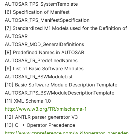
AUTOSAR_TPS_SystemTemplate
[6] Specification of Manifest
AUTOSAR_TPS_ManifestSpecification
[7] Standardized M1 Models used for the Definition of
AUTOSAR
AUTOSAR_MOD_GeneralDefinitions
[8] Predefined Names in AUTOSAR
AUTOSAR_TR_PredefinedNames
[9] List of Basic Software Modules
AUTOSAR_TR_BSWModuleList
[10] Basic Software Module Description Template
AUTOSAR_TPS_BSWModuleDescriptionTemplate
[11] XML Schema 1.0
http://www.w3.org/TR/xmlschema-1
[12] ANTLR parser generator V3
[13] C++ Operator Precedence
http://www.cppreference.com/wiki/operator_preceden