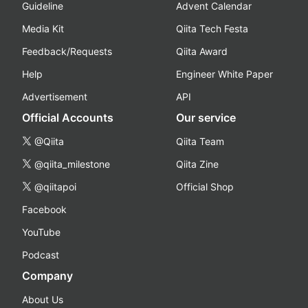
Guideline
Advent Calendar
Media Kit
Qiita Tech Festa
Feedback/Requests
Qiita Award
Help
Engineer White Paper
Advertisement
API
Official Accounts
Our service
@Qiita
Qiita Team
@qiita_milestone
Qiita Zine
@qiitapoi
Official Shop
Facebook
YouTube
Podcast
Company
About Us