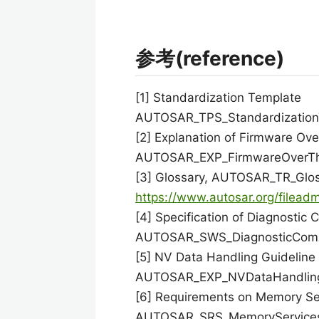
参考(reference)
[1] Standardization Template
AUTOSAR_TPS_Standardization
[2] Explanation of Firmware Ove
AUTOSAR_EXP_FirmwareOverTh
[3] Glossary, AUTOSAR_TR_Glo
https://www.autosar.org/filea
[4] Specification of Diagnosti
AUTOSAR_SWS_DiagnosticComm
[5] NV Data Handling Guideline
AUTOSAR_EXP_NVDataHandlin
[6] Requirements on Memory Se
AUTOSAR_SRS_MemoryService