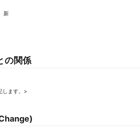
覧 新
rmとの関係
記します。>
Change)