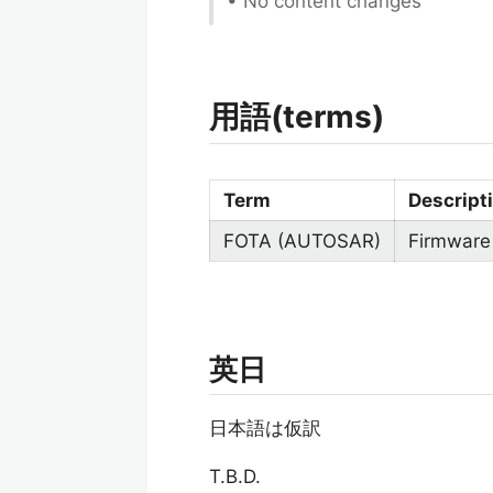
• No content changes
用語(terms)
Term
Descript
FOTA (AUTOSAR)
Firmware
英日
日本語は仮訳
T.B.D.