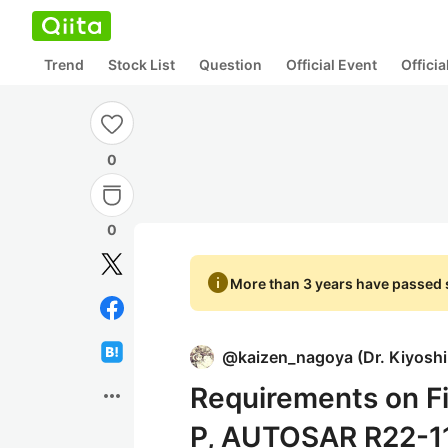
Trend
Stock List
Question
Official Event
Offici
0
0
info
More than 3 years have passed s
@
kaizen_nagoya
(
Dr. Kiyosh
Requirements on F
more_horiz
P, AUTOSAR R22-1