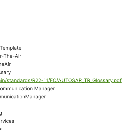
Template
r-The-Air
eAir
ssary
dmin/standards/R22-11/FO/AUTOSAR_TR_Glossary.pdf
c Communication Manager
unicationManager
g
rvices
s