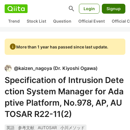
search
Login
Signup
Trend
Stock List
Question
Official Event
Official
info
More than 1 year has passed since last update.
@
kaizen_nagoya
(
Dr. Kiyoshi Ogawa
)
Specification of Intrusion Dete
ction System Manager for Ada
ptive Platform, No.978, AP, AU
TOSAR R22-11(2)
英語
参考文献
AUTOSAR
小川メソッド