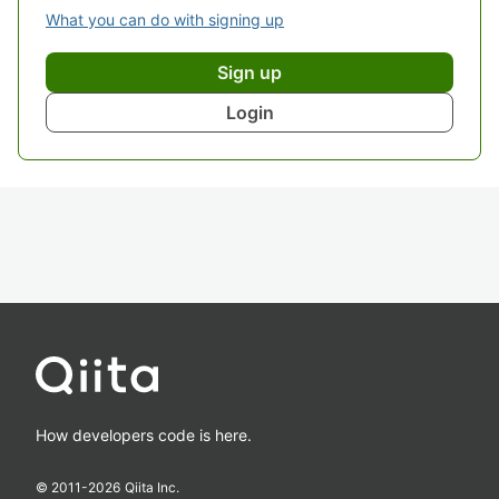
What you can do with signing up
Sign up
Login
How developers code is here.
© 2011-
2026
Qiita Inc.