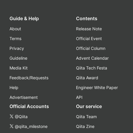
Guide & Help
Contents
About
Release Note
Terms
Official Event
Privacy
Official Column
Guideline
Advent Calendar
Media Kit
Qiita Tech Festa
Feedback/Requests
Qiita Award
Help
Engineer White Paper
Advertisement
API
Official Accounts
Our service
@Qiita
Qiita Team
@qiita_milestone
Qiita Zine