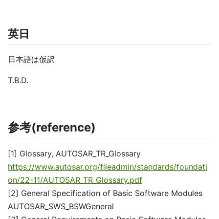
英日
日本語は仮訳
T.B.D.
参考(reference)
[1] Glossary, AUTOSAR_TR_Glossary
https://www.autosar.org/fileadmin/standards/foundati
on/22-11/AUTOSAR_TR_Glossary.pdf
[2] General Specification of Basic Software Modules
AUTOSAR_SWS_BSWGeneral