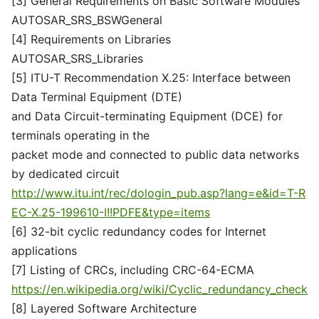
[3] General Requirements on Basic Software Modules
AUTOSAR_SRS_BSWGeneral
[4] Requirements on Libraries
AUTOSAR_SRS_Libraries
[5] ITU-T Recommendation X.25: Interface between
Data Terminal Equipment (DTE)
and Data Circuit-terminating Equipment (DCE) for
terminals operating in the
packet mode and connected to public data networks
by dedicated circuit
http://www.itu.int/rec/dologin_pub.asp?lang=e&id=T-R
EC-X.25-199610-I!!PDFE&type=items
[6] 32-bit cyclic redundancy codes for Internet
applications
[7] Listing of CRCs, including CRC-64-ECMA
https://en.wikipedia.org/wiki/Cyclic_redundancy_check
[8] Layered Software Architecture