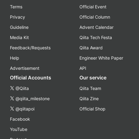
Terms
Official Event
Privacy
Official Column
Guideline
Advent Calendar
Media Kit
Qiita Tech Festa
Feedback/Requests
Qiita Award
Help
Engineer White Paper
Advertisement
API
Official Accounts
Our service
@Qiita
Qiita Team
@qiita_milestone
Qiita Zine
@qiitapoi
Official Shop
Facebook
YouTube