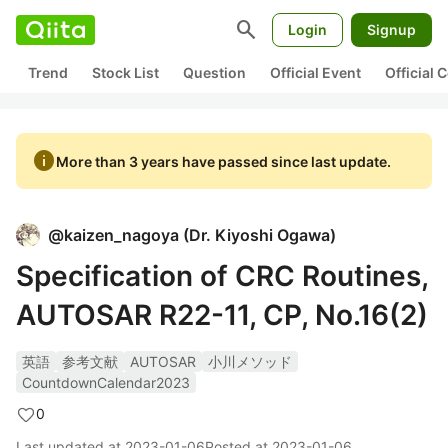
search
Login
Signup
Trend
Stock List
Question
Official Event
Official
info
More than 3 years have passed since last update.
@
kaizen_nagoya
(
Dr. Kiyoshi Ogawa
)
Specification of CRC Routines,
AUTOSAR R22-11, CP, No.16(2)
英語
参考文献
AUTOSAR
小川メソッド
CountdownCalendar2023
0
Last updated at
2023-01-06
Posted at
2023-01-06