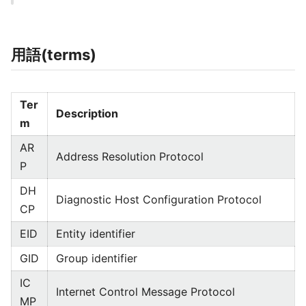
用語(terms)
Ter
Description
m
AR
Address Resolution Protocol
P
DH
Diagnostic Host Configuration Protocol
CP
EID
Entity identifier
GID
Group identifier
IC
Internet Control Message Protocol
MP