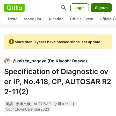
search
Login
Signup
Trend
Stock List
Question
Official Event
Official
info
More than 3 years have passed since last update.
@
kaizen_nagoya
(
Dr. Kiyoshi Ogawa
)
Specification of Diagnostic ov
er IP, No.418, CP, AUTOSAR R2
2-11(2)
英語
参考文献
AUTOSAR
小川メソッド
CountdownCalendar2023