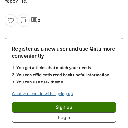
happy life.
comment
0
Register as a new user and use Qiita more
conveniently
You get articles that match your needs
You can efficiently read back useful information
You can use dark theme
What you can do with signing up
Sign up
Login