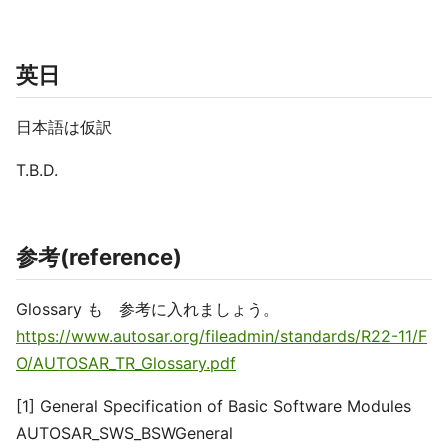
英日
日本語は仮訳
T.B.D.
参考(reference)
Glossary も 参考に入れましょう。
https://www.autosar.org/fileadmin/standards/R22-11/F
O/AUTOSAR_TR_Glossary.pdf
[1] General Specification of Basic Software Modules
AUTOSAR_SWS_BSWGeneral