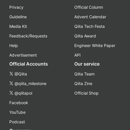
Privacy
Official Column
Guideline
Advent Calendar
Media Kit
Qiita Tech Festa
Feedback/Requests
Qiita Award
Help
Engineer White Paper
Advertisement
API
Official Accounts
Our service
@Qiita
Qiita Team
@qiita_milestone
Qiita Zine
@qiitapoi
Official Shop
Facebook
YouTube
Podcast