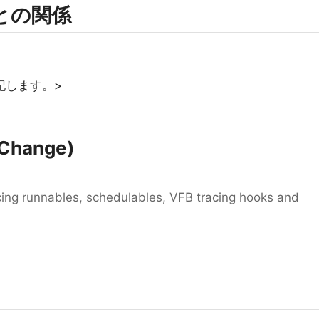
rmとの関係
記します。>
Change)
cing runnables, schedulables, VFB tracing hooks and