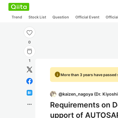
Trend
Stock List
Question
Official Event
Offici
0
1
info
More than 3 years have passed s
@
kaizen_nagoya
(
Dr. Kiyosh
Requirements on De
more_horiz
upport of AUTOSA