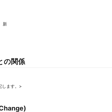
覧 新
rmとの関係
記します。>
Change)