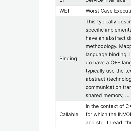
SI
Service Interface
WET
Worst Case Execut
This typically desc
specific implement
have an abstract d
methodology. Mappi
language binding. 
Binding
do have a C++ lang
typically use the t
abstract (technolo
communication trans
shared memory, ...
In the context of C
Callable
for which the INVOK
and std::thread::th