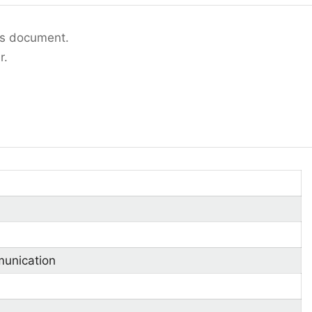
his document.
r.
munication