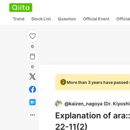
Trend
Stock List
Question
Official Event
Offici
0
0
info
More than 3 years have passed s
@
kaizen_nagoya
(
Dr. Kiyosh
Explanation of ara
more_horiz
22-11(2)