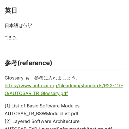
英日
日本語は仮訳
T.B.D.
参考(reference)
Glossary も 参考に入れましょう。
https://www.autosar.org/fileadmin/standards/R22-11/F
O/AUTOSAR_TR_Glossary.pdf
[1] List of Basic Software Modules
AUTOSAR_TR_BSWModuleList.pdf
[2] Layered Software Architecture