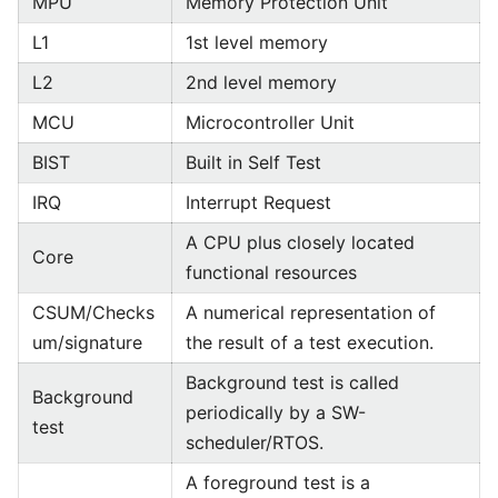
MPU
Memory Protection Unit
L1
1st level memory
L2
2nd level memory
MCU
Microcontroller Unit
BIST
Built in Self Test
IRQ
Interrupt Request
A CPU plus closely located
Core
functional resources
CSUM/Checks
A numerical representation of
um/signature
the result of a test execution.
Background test is called
Background
periodically by a SW-
test
scheduler/RTOS.
A foreground test is a