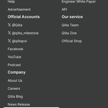
Help
Engineer White Paper
Advertisement
API
Official Accounts
Our service
@Qiita
Qiita Team
@qiita_milestone
Qiita Zine
@qiitapoi
Official Shop
Facebook
YouTube
Podcast
Company
About Us
Careers
Qiita Blog
News Release