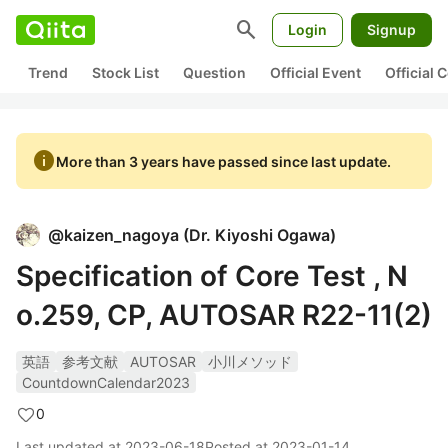
search
Login
Signup
Trend
Stock List
Question
Official Event
Official
info
More than 3 years have passed since last update.
@
kaizen_nagoya
(
Dr. Kiyoshi Ogawa
)
Specification of Core Test , N
o.259, CP, AUTOSAR R22-11(2)
英語
参考文献
AUTOSAR
小川メソッド
CountdownCalendar2023
0
Last updated at
2023-06-18
Posted at
2023-01-14