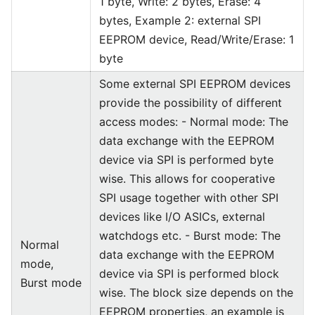
1 byte, Write: 2 bytes, Erase: 4
bytes, Example 2: external SPI
EEPROM device, Read/Write/Erase: 1
byte
Some external SPI EEPROM devices
provide the possibility of different
access modes: - Normal mode: The
data exchange with the EEPROM
device via SPI is performed byte
wise. This allows for cooperative
SPI usage together with other SPI
devices like I/O ASICs, external
watchdogs etc. - Burst mode: The
Normal
data exchange with the EEPROM
mode,
device via SPI is performed block
Burst mode
wise. The block size depends on the
EEPROM properties, an example is