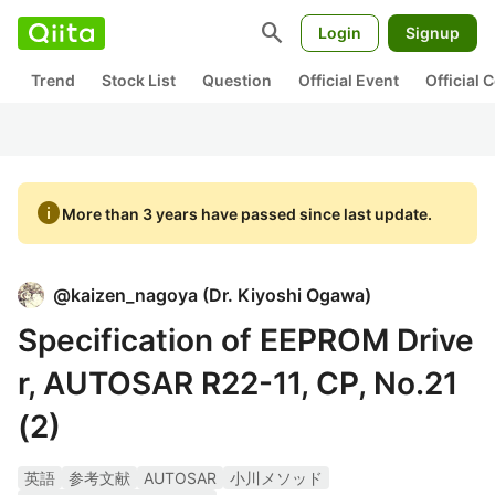
search
Login
Signup
Trend
Stock List
Question
Official Event
Official
info
More than 3 years have passed since last update.
@
kaizen_nagoya
(
Dr. Kiyoshi Ogawa
)
Specification of EEPROM Drive
r, AUTOSAR R22-11, CP, No.21
(2)
英語
参考文献
AUTOSAR
小川メソッド