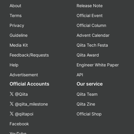
About
Release Note
Terms
Official Event
Privacy
Official Column
Guideline
Advent Calendar
Media Kit
Qiita Tech Festa
Feedback/Requests
Qiita Award
Help
Engineer White Paper
Advertisement
API
Official Accounts
Our service
@Qiita
Qiita Team
@qiita_milestone
Qiita Zine
@qiitapoi
Official Shop
Facebook
YouTube