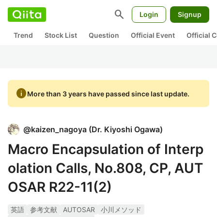
search
Login
Signup
Trend
Stock List
Question
Official Event
Official
info
More than 3 years have passed since last update.
@
kaizen_nagoya
(
Dr. Kiyoshi Ogawa
)
Macro Encapsulation of Interp
olation Calls, No.808, CP, AUT
OSAR R22-11(2)
英語
参考文献
AUTOSAR
小川メソッド