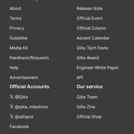
About
Release Note
Terms
Official Event
Privacy
Official Column
Guideline
Advent Calendar
Media Kit
Qiita Tech Festa
Feedback/Requests
Qiita Award
Help
Engineer White Paper
Advertisement
API
Official Accounts
Our service
@Qiita
Qiita Team
@qiita_milestone
Qiita Zine
@qiitapoi
Official Shop
Facebook