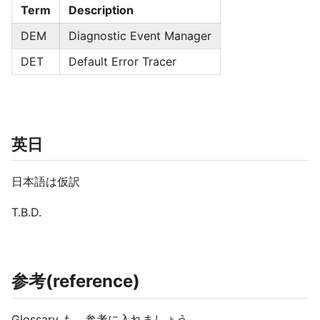
Term
Description
DEM
Diagnostic Event Manager
DET
Default Error Tracer
英日
日本語は仮訳
T.B.D.
参考(reference)
Glossary も 参考に入れましょう。