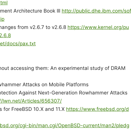
html
ment Architecture Book III
http://public.dhe.ibm.com/so
ip
hanges from v2.6.7 to v2.6.8
https://www.kernel.org/pu
2.6.8
net/docs/pax.txt
ithout accessing them: An experimental study of DRAM
owhammer Attacks on Mobile Platforms
otection Against Next-Generation Rowhammer Attacks
//lwn.net/Articles/656307/
s for FreeBSD 10.X and 11.X
https://www.freebsd.org/d
nbsd.org/cgi-bin/man.cgi/OpenBSD-current/man2/pledg