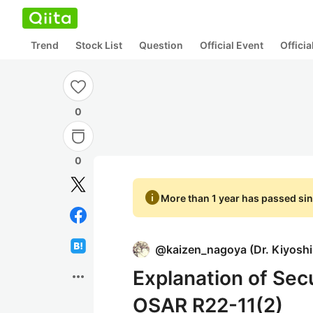
Trend
Stock List
Question
Official Event
Offici
0
0
info
More than 1 year has passed sin
@
kaizen_nagoya
(
Dr. Kiyosh
Explanation of Sec
more_horiz
OSAR R22-11(2)