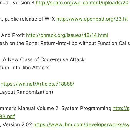
nual, Version 8
http://sparc.org/wp-content/uploads/20
 public release of WˆX
http://www.openbsd.org/33.ht
 And Profit
http://phrack.org/issues/49/14.html
esh on the Bone: Return-into-libc without Function Calls
: A New Class of Code-reuse Attack
turn-into-libc Attacks
n
https://lwn.net/Articles/718888/
Layout Randomization)
rammer’s Manual Volume 2: System Programming
http://s
93.pdf
, Version 2.02
https://www.ibm.com/developerworks/sy