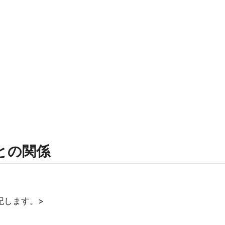
rmとの関係
記します。>