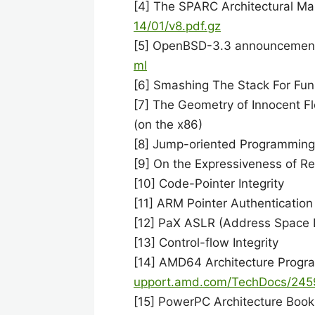
[4] The SPARC Architectural Ma
14/01/v8.pdf.gz
[5] OpenBSD-3.3 announcement,
ml
[6] Smashing The Stack For Fun
[7] The Geometry of Innocent Fl
(on the x86)
[8] Jump-oriented Programming
[9] On the Expressiveness of Re
[10] Code-Pointer Integrity
[11] ARM Pointer Authenticatio
[12] PaX ASLR (Address Space 
[13] Control-flow Integrity
[14] AMD64 Architecture Prog
upport.amd.com/TechDocs/245
[15] PowerPC Architecture Book