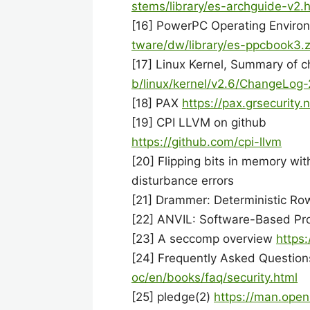
stems/library/es-archguide-v2.
[16] PowerPC Operating Environ
tware/dw/library/es-ppcbook3.z
[17] Linux Kernel, Summary of c
b/linux/kernel/v2.6/ChangeLog-
[18] PAX
https://pax.grsecurity.
[19] CPI LLVM on github
https://github.com/cpi-llvm
[20] Flipping bits in memory w
disturbance errors
[21] Drammer: Deterministic R
[22] ANVIL: Software-Based Pr
[23] A seccomp overview
https:
[24] Frequently Asked Question
oc/en/books/faq/security.html
[25] pledge(2)
https://man.ope