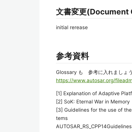
文書変更(Document 
initial rerease
参考資料
Glossary も 参考に入れましょ
https://www.autosar.org/filea
[1] Explanation of Adaptive P
[2] SoK: Eternal War in Memory
[3] Guidelines for the use of th
tems
AUTOSAR_RS_CPP14Guidelines