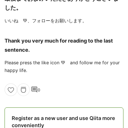
した。
いいね 💚、フォローをお願いします。
Thank you very much for reading to the last
sentence.
Please press the like icon 💚 and follow me for your
happy life.
comment
0
Register as a new user and use Qiita more
conveniently