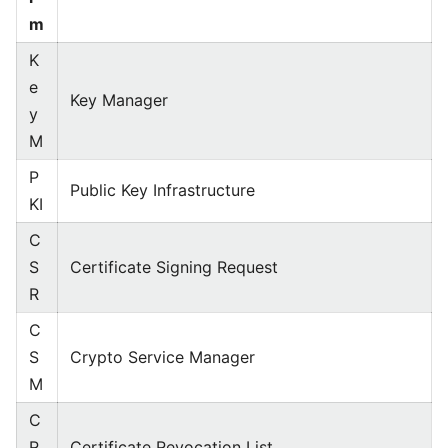
m
K
e
Key Manager
y
M
P
Public Key Infrastructure
KI
C
S
Certificate Signing Request
R
C
S
Crypto Service Manager
M
C
R
Certificate Revocation List