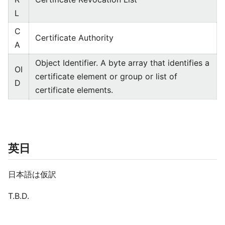
L
C
Certificate Authority
A
Object Identifier. A byte array that identifies a
OI
certificate element or group or list of
D
certificate elements.
英日
日本語は仮訳
T.B.D.