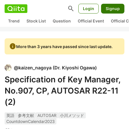
search
Login
Signup
Trend
Stock List
Question
Official Event
Official
info
More than 3 years have passed since last update.
@
kaizen_nagoya
(
Dr. Kiyoshi Ogawa
)
Specification of Key Manager,
No.907, CP, AUTOSAR R22-11
(2)
英語
参考文献
AUTOSAR
小川メソッド
CountdownCalendar2023