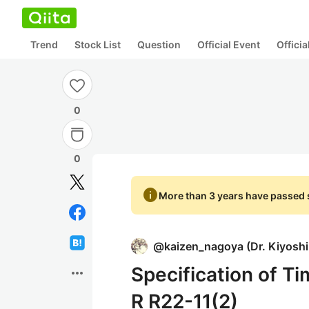
Trend
Stock List
Question
Official Event
Offici
0
0
info
More than 3 years have passed s
@
kaizen_nagoya
(
Dr. Kiyosh
Specification of T
more_horiz
R R22-11(2)