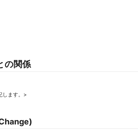
rmとの関係
記します。>
Change)