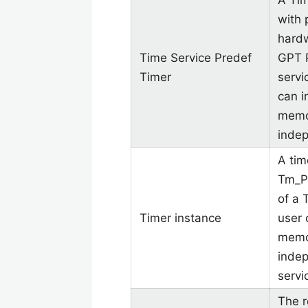
A Tim
with 
hardw
Time Service Predef
GPT P
Timer
servi
can i
memor
indep
A tim
Tm_Pr
of a 
Timer instance
user 
memor
indep
servi
The r