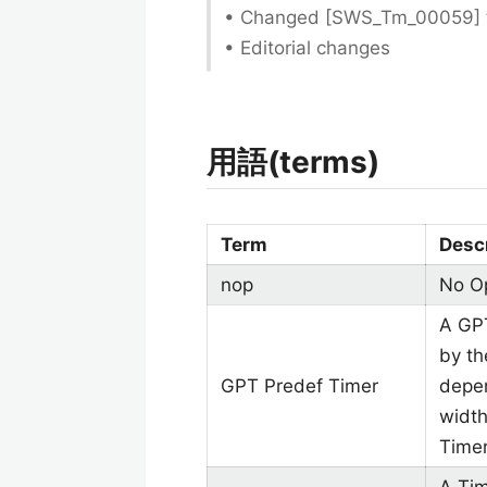
• Changed [SWS_Tm_00059]
• Editorial changes
用語(terms)
Term
Desc
nop
No O
A GPT
by th
GPT Predef Timer
depen
width
Timer