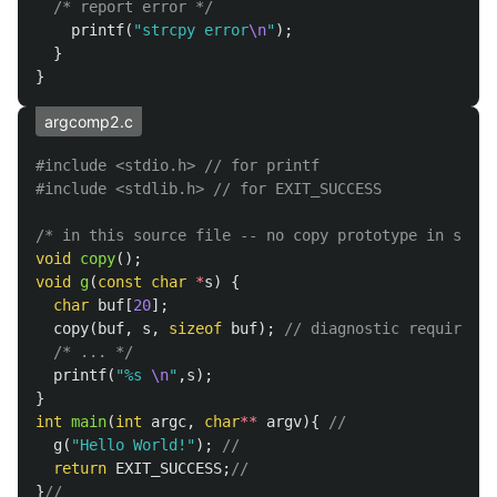
/* report error */
printf
(
"strcpy error
\n
"
);
}
}
argcomp2.c
#include
<stdio.h>
 // for printf
#include
<stdlib.h>
 // for EXIT_SUCCESS
/* in this source file -- no copy prototype in scope
void
copy
();
void
g
(
const
char
*
s
)
{
char
buf
[
20
];
copy
(
buf
,
s
,
sizeof
buf
);
// diagnostic required
/* ... */
printf
(
"%s 
\n
"
,
s
);
}
int
main
(
int
argc
,
char
**
argv
){
//
g
(
"Hello World!"
);
//
return
EXIT_SUCCESS
;
//
}
//