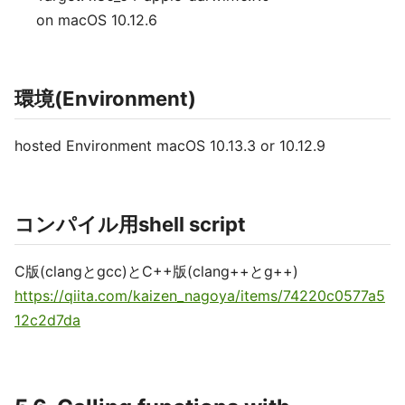
on macOS 10.12.6
環境(Environment)
hosted Environment macOS 10.13.3 or 10.12.9
コンパイル用shell script
C版(clangとgcc)とC++版(clang++とg++)
https://qiita.com/kaizen_nagoya/items/74220c0577a5
12c2d7da