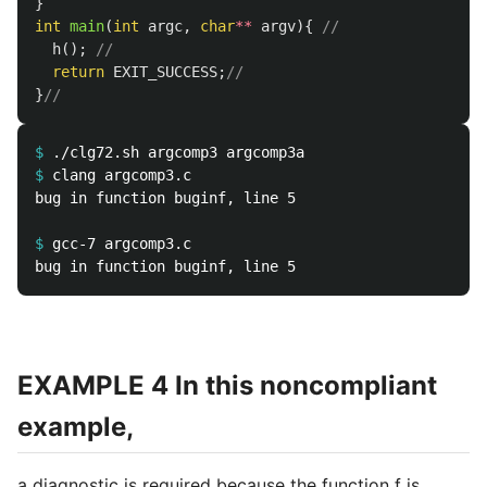
}
int
main
(
int
argc
,
char
**
argv
){
//
h
();
//
return
EXIT_SUCCESS
;
//
}
//
$
$
bug in function buginf, line 5

$
EXAMPLE 4 In this noncompliant
example,
a diagnostic is required because the function f is