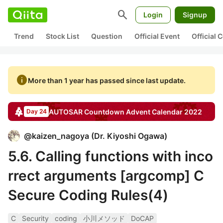
search
Login
Signup
Trend
Stock List
Question
Official Event
Official
info
More than 1 year has passed since last update.
AUTOSAR Countdown
Advent Calendar
2022
Day 24
@
kaizen_nagoya
(
Dr. Kiyoshi Ogawa
)
5.6. Calling functions with inco
rrect arguments [argcomp] C
Secure Coding Rules(4)
C
Security
coding
小川メソッド
DoCAP