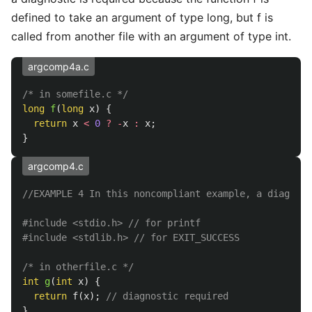
defined to take an argument of type long, but f is
called from another file with an argument of type int.
argcomp4a.c
/* in somefile.c */
long
f
(
long
x
)
{
return
x
<
0
?
-
x
:
x
;
}
argcomp4.c
//EXAMPLE 4 In this noncompliant example, a diagnost
#include
<stdio.h>
 // for printf
#include
<stdlib.h>
 // for EXIT_SUCCESS
/* in otherfile.c */
int
g
(
int
x
)
{
return
f
(
x
);
// diagnostic required
}