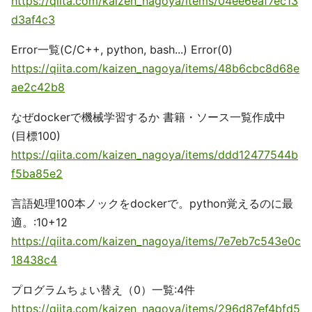
https://qiita.com/kaizen_nagoya/items/04ee6eaf7ec13
d3af4c3
Error一覧(C/C++, python, bash...) Error(0)
https://qiita.com/kaizen_nagoya/items/48b6cbc8d68e
ae2c42b8
なぜdockerで機械学習するか 書籍・ソース一覧作成中
(目標100)
https://qiita.com/kaizen_nagoya/items/ddd12477544b
f5ba85e2
言語処理100本ノックをdockerで。python覚えるのに最
適。:10+12
https://qiita.com/kaizen_nagoya/items/7e7eb7c543e0c
18438c4
プログラムちょい替え（0）一覧:4件
https://qiita.com/kaizen_nagoya/items/296d87ef4bfd5