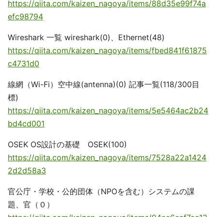
https://qiita.com/kaizen_nagoya/items/88d35e99f74a
efc98794
Wireshark 一覧 wireshark(0)、Ethernet(48)
https://qiita.com/kaizen_nagoya/items/fbed841f61875
c4731d0
線網（Wi-Fi）空中線(antenna)(0) 記事一覧(118/300目
標)
https://qiita.com/kaizen_nagoya/items/5e5464ac2b24
bd4cd001
OSEK OS設計の基礎 OSEK(100)
https://qiita.com/kaizen_nagoya/items/7528a22a1424
2d2d58a3
官公庁・学校・公的団体（NPOを含む）システムの課
題、官（０）