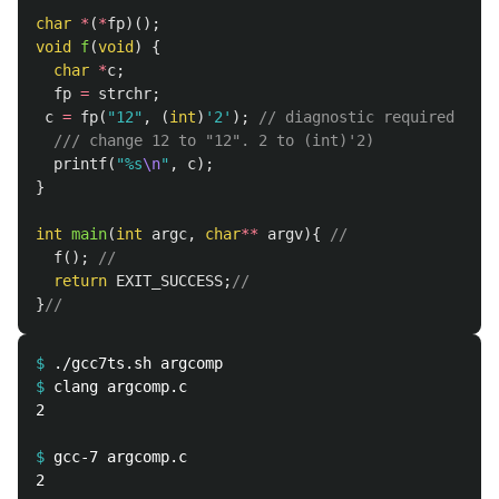
char
*
(
*
fp
)();
void
f
(
void
)
{
char
*
c
;
fp
=
strchr
;
c
=
fp
(
"12"
,
(
int
)
'2'
);
// diagnostic required
/// change 12 to "12". 2 to (int)'2)
printf
(
"%s
\n
"
,
c
);
}
int
main
(
int
argc
,
char
**
argv
){
//
f
();
//
return
EXIT_SUCCESS
;
//
}
//
$
$
2

$