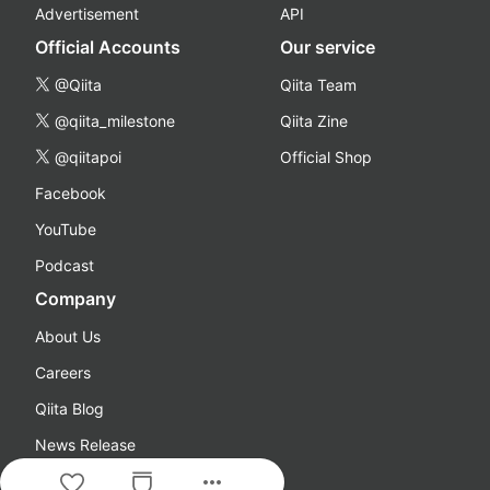
Advertisement
API
Official Accounts
Our service
@Qiita
Qiita Team
@qiita_milestone
Qiita Zine
@qiitapoi
Official Shop
Facebook
YouTube
Podcast
Company
About Us
Careers
Qiita Blog
News Release
more_horiz