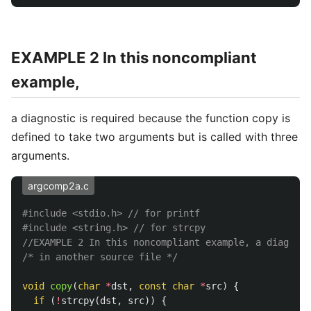
EXAMPLE 2 In this noncompliant
example,
a diagnostic is required because the function copy is
defined to take two arguments but is called with three
arguments.
argcomp2a.c
#include
<stdio.h>
 // for printf
#include
<string.h>
 // for strcpy
//EXAMPLE 2 In this noncompliant example, a diagnost
/* in another source file */
void
copy
(
char
*
dst
,
const
char
*
src
)
{
if
(
!
strcpy
(
dst
,
src
))
{