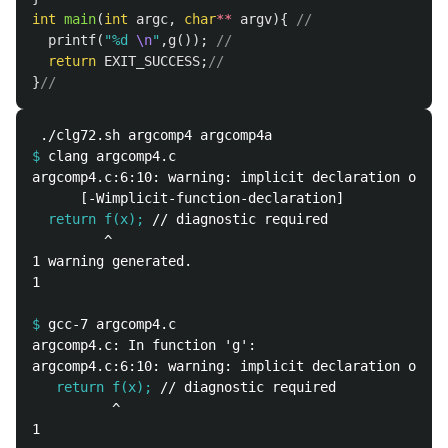
int
main
(
int
argc
,
char
**
argv
){
//
printf
(
"%d 
\n
"
,
g
());
//
return
EXIT_SUCCESS
;
//
}
//
$
argcomp4.c:6:10: warning: implicit declaration of fu
  return f(x);
         ^

1 warning generated.

1 

$
argcomp4.c: In function 'g':

   return f(x);
          ^
