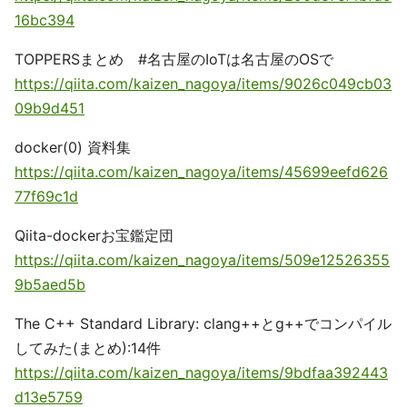
16bc394
TOPPERSまとめ #名古屋のIoTは名古屋のOSで
https://qiita.com/kaizen_nagoya/items/9026c049cb03
09b9d451
docker(0) 資料集
https://qiita.com/kaizen_nagoya/items/45699eefd626
77f69c1d
Qiita-dockerお宝鑑定団
https://qiita.com/kaizen_nagoya/items/509e12526355
9b5aed5b
The C++ Standard Library: clang++とg++でコンパイル
してみた(まとめ):14件
https://qiita.com/kaizen_nagoya/items/9bdfaa392443
d13e5759