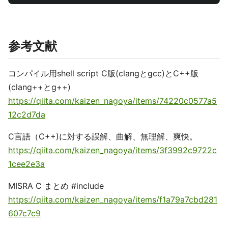
参考文献
コンパイル用shell script C版(clangとgcc)とC++版
(clang++とg++)
https://qiita.com/kaizen_nagoya/items/74220c0577a5
12c2d7da
C言語（C++)に対する誤解、曲解、無理解、爽快。
https://qiita.com/kaizen_nagoya/items/3f3992c9722c
1cee2e3a
MISRA C まとめ #include
https://qiita.com/kaizen_nagoya/items/f1a79a7cbd281
607c7c9