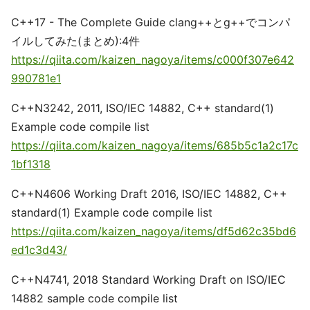
C++17 - The Complete Guide clang++とg++でコンパ
イルしてみた(まとめ):4件
https://qiita.com/kaizen_nagoya/items/c000f307e642
990781e1
C++N3242, 2011, ISO/IEC 14882, C++ standard(1)
Example code compile list
https://qiita.com/kaizen_nagoya/items/685b5c1a2c17c
1bf1318
C++N4606 Working Draft 2016, ISO/IEC 14882, C++
standard(1) Example code compile list
https://qiita.com/kaizen_nagoya/items/df5d62c35bd6
ed1c3d43/
C++N4741, 2018 Standard Working Draft on ISO/IEC
14882 sample code compile list