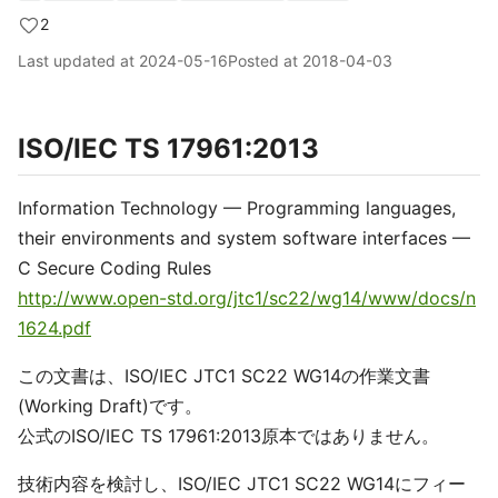
2
Last updated at
2024-05-16
Posted at
2018-04-03
ISO/IEC TS 17961:2013
Information Technology — Programming languages,
their environments and system software interfaces —
C Secure Coding Rules
http://www.open-std.org/jtc1/sc22/wg14/www/docs/n
1624.pdf
この文書は、ISO/IEC JTC1 SC22 WG14の作業文書
(Working Draft)です。
公式のISO/IEC TS 17961:2013原本ではありません。
技術内容を検討し、ISO/IEC JTC1 SC22 WG14にフィー