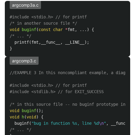
argcomp3a.c
#include
<stdio.h>
 // for printf
/* in another source file */
void
buginf
(
const
char
*
fmt
,
...)
{
/* ... */
printf
(
fmt
,
__func__
,
__LINE__
);
}
argcomp3.c
//EXAMPLE 3 In this noncompliant example, a diagnost
#include
<stdio.h>
 // for printf
#include
<stdlib.h>
 // for EXIT_SUCCESS
/* in this source file -- no buginf prototype in sco
void
buginf
();
void
h
(
void
)
{
buginf
(
"bug in function %s, line %d
\n
"
,
__func__
,
/* ... */