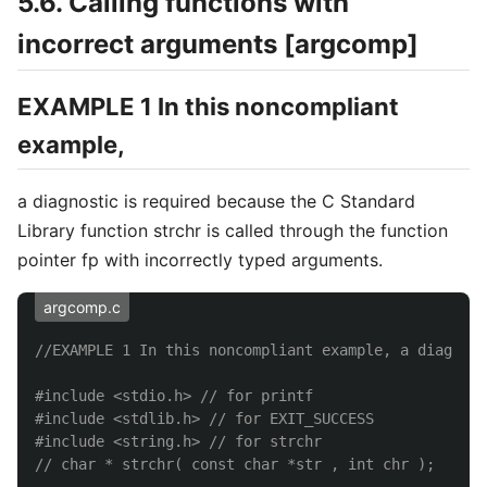
5.6. Calling functions with
incorrect arguments [argcomp]
EXAMPLE 1 In this noncompliant
example,
a diagnostic is required because the C Standard
Library function strchr is called through the function
pointer fp with incorrectly typed arguments.
argcomp.c
//EXAMPLE 1 In this noncompliant example, a diagnost
#include
<stdio.h>
 // for printf
#include
<stdlib.h>
 // for EXIT_SUCCESS
#include
<string.h>
 // for strchr
// char * strchr( const char *str , int chr );