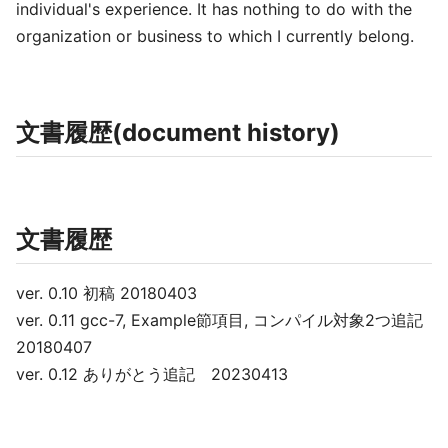
individual's experience. It has nothing to do with the
organization or business to which I currently belong.
文書履歴(document history)
文書履歴
ver. 0.10 初稿 20180403
ver. 0.11 gcc-7, Example節項目, コンパイル対象2つ追記
20180407
ver. 0.12 ありがとう追記 20230413