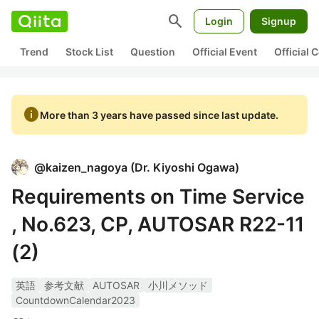
search
Login
Signup
Trend
Stock List
Question
Official Event
Official
info
More than 3 years have passed since last update.
@
kaizen_nagoya
(
Dr. Kiyoshi Ogawa
)
Requirements on Time Service
, No.623, CP, AUTOSAR R22-11
(2)
英語
参考文献
AUTOSAR
小川メソッド
CountdownCalendar2023