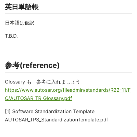
英日単語帳
日本語は仮訳
T.B.D.
参考(reference)
Glossary も 参考に入れましょう。
https://www.autosar.org/fileadmin/standards/R22-11/F
O/AUTOSAR_TR_Glossary.pdf
[1] Software Standardization Template
AUTOSAR_TPS_StandardizationTemplate.pdf