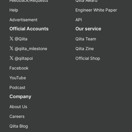
Feedback/Requests
Qiita Award
Help
Engineer White Paper
Advertisement
API
Official Accounts
Our service
@Qiita
Qiita Team
@qiita_milestone
Qiita Zine
@qiitapoi
Official Shop
Facebook
YouTube
Podcast
Company
About Us
Careers
Qiita Blog