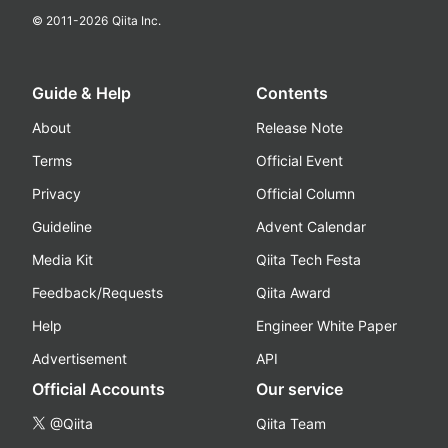
© 2011-
2026
Qiita Inc.
Guide & Help
Contents
About
Release Note
Terms
Official Event
Privacy
Official Column
Guideline
Advent Calendar
Media Kit
Qiita Tech Festa
Feedback/Requests
Qiita Award
Help
Engineer White Paper
Advertisement
API
Official Accounts
Our service
@Qiita
Qiita Team