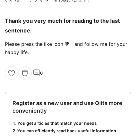
Thank you very much for reading to the last
sentence.
Please press the like icon 💚 and follow me for your
happy life.
comment
0
Register as a new user and use Qiita more
conveniently
You get articles that match your needs
You can efficiently read back useful information