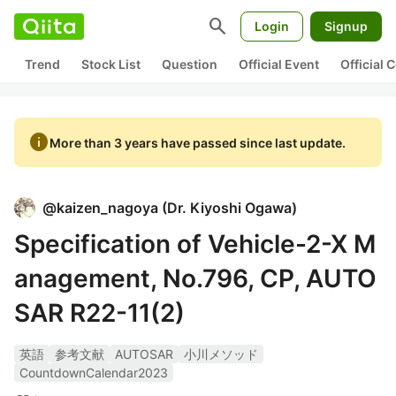
search
Login
Signup
Trend
Stock List
Question
Official Event
Official
info
More than 3 years have passed since last update.
@
kaizen_nagoya
(
Dr. Kiyoshi Ogawa
)
Specification of Vehicle-2-X M
anagement, No.796, CP, AUTO
SAR R22-11(2)
英語
参考文献
AUTOSAR
小川メソッド
CountdownCalendar2023