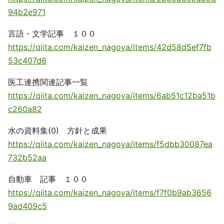
94b2e971
言語・文学記事 １００
https://qiita.com/kaizen_nagoya/items/42d58d5ef7fb
53c407d6
医工連携関連記事一覧
https://qiita.com/kaizen_nagoya/items/6ab51c12ba51b
c260a82
水の資料集(0) 方針と成果
https://qiita.com/kaizen_nagoya/items/f5dbb30087ea
732b52aa
自動車 記事 １００
https://qiita.com/kaizen_nagoya/items/f7f0b9ab3656
9ad409c5