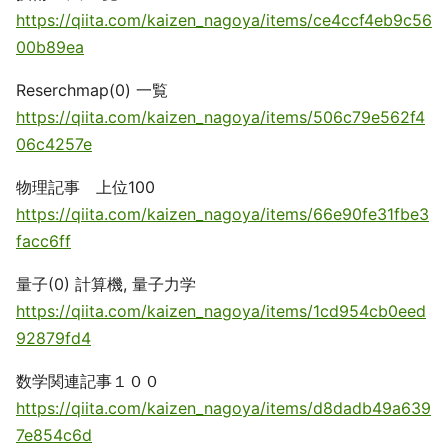
https://qiita.com/kaizen_nagoya/items/ce4ccf4eb9c56
00b89ea
Reserchmap(0) 一覧
https://qiita.com/kaizen_nagoya/items/506c79e562f4
06c4257e
物理記事 上位100
https://qiita.com/kaizen_nagoya/items/66e90fe31fbe3
facc6ff
量子(0) 計算機, 量子力学
https://qiita.com/kaizen_nagoya/items/1cd954cb0eed
92879fd4
数学関連記事１００
https://qiita.com/kaizen_nagoya/items/d8dadb49a639
7e854c6d