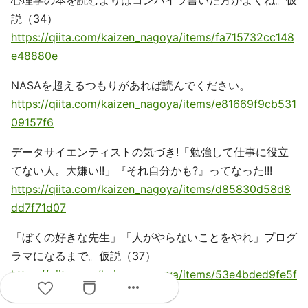
心理学の本を読むよりはコンパイラ書いた方がよくね。仮
説（34）
https://qiita.com/kaizen_nagoya/items/fa715732cc148
e48880e
NASAを超えるつもりがあれば読んでください。
https://qiita.com/kaizen_nagoya/items/e81669f9cb531
09157f6
データサイエンティストの気づき!「勉強して仕事に役立
てない人。大嫌い!!」『それ自分かも?』ってなった!!!
https://qiita.com/kaizen_nagoya/items/d85830d58d8
dd7f71d07
「ぼくの好きな先生」「人がやらないことをやれ」プログ
ラマになるまで。仮説（37）
https://qiita.com/kaizen_nagoya/items/53e4bded9fe5f
more_horiz
724b3c4