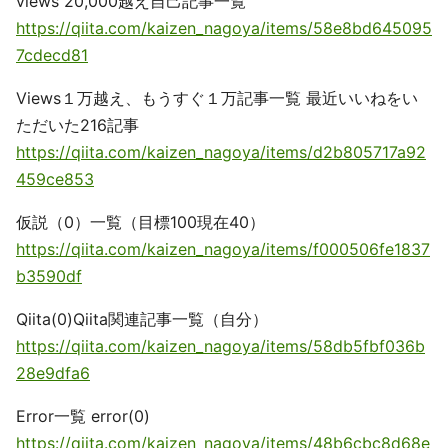
views 20,000越え自己記事一覧
https://qiita.com/kaizen_nagoya/items/58e8bd645095
7cdecd81
Views１万越え、もうすぐ１万記事一覧 最近いいねをい
ただいた216記事
https://qiita.com/kaizen_nagoya/items/d2b805717a92
459ce853
仮説（0）一覧（目標100現在40）
https://qiita.com/kaizen_nagoya/items/f000506fe1837
b3590df
Qiita(0)Qiita関連記事一覧（自分）
https://qiita.com/kaizen_nagoya/items/58db5fbf036b
28e9dfa6
Error一覧 error(0)
https://qiita.com/kaizen_nagoya/items/48b6cbc8d68e