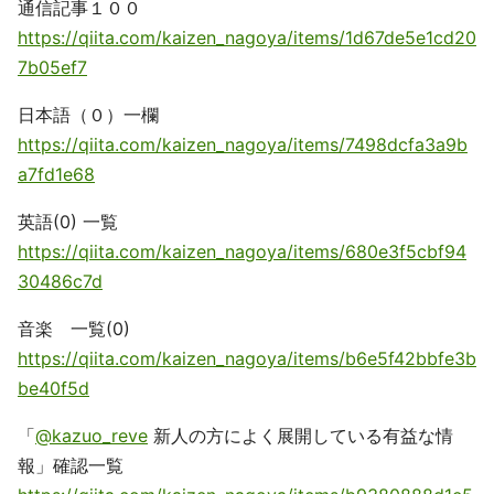
通信記事１００
https://qiita.com/kaizen_nagoya/items/1d67de5e1cd20
7b05ef7
日本語（０）一欄
https://qiita.com/kaizen_nagoya/items/7498dcfa3a9b
a7fd1e68
英語(0) 一覧
https://qiita.com/kaizen_nagoya/items/680e3f5cbf94
30486c7d
音楽 一覧(0)
https://qiita.com/kaizen_nagoya/items/b6e5f42bbfe3b
be40f5d
「
@kazuo_reve
新人の方によく展開している有益な情
報」確認一覧