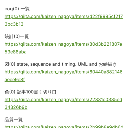
coq(0) 一覧
https://qiita.com/kaizen_nagoya/items/d22f9995cf217
3bc3b13
統計(0)一覧
https://qiita.com/kaizen_nagoya/items/80d3b221807e
53e88aba
図(0) state, sequence and timing. UML and お絵描き
https://qiita.com/kaizen_nagoya/items/60440a882146
aeee9e8f
色(0) 記事100書く切り口
https://qiita.com/kaizen_nagoya/items/22331c0335ed
34326b9b
品質一覧
https://qiita.com/kaizen_nagoya/items/2b99b8e9db6d