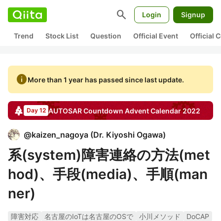
search
Login
Signup
Trend
Stock List
Question
Official Event
Official
info
More than 1 year has passed since last update.
AUTOSAR Countdown
Advent Calendar
2022
Day 12
@
kaizen_nagoya
(
Dr. Kiyoshi Ogawa
)
系(system)障害連絡の方法(met
hod)、手段(media)、手順(man
ner)
障害対応
名古屋のIoTは名古屋のOSで
小川メソッド
DoCAP