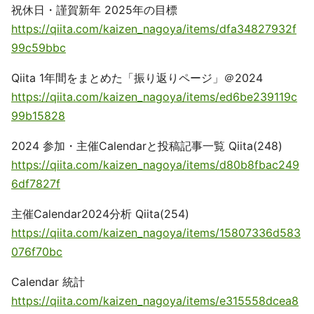
祝休日・謹賀新年 2025年の目標
https://qiita.com/kaizen_nagoya/items/dfa34827932f
99c59bbc
Qiita 1年間をまとめた「振り返りページ」＠2024
https://qiita.com/kaizen_nagoya/items/ed6be239119c
99b15828
2024 参加・主催Calendarと投稿記事一覧 Qiita(248)
https://qiita.com/kaizen_nagoya/items/d80b8fbac249
6df7827f
主催Calendar2024分析 Qiita(254)
https://qiita.com/kaizen_nagoya/items/15807336d583
076f70bc
Calendar 統計
https://qiita.com/kaizen_nagoya/items/e315558dcea8