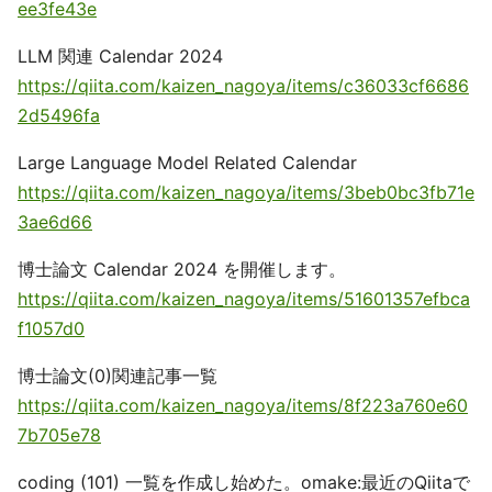
ee3fe43e
LLM 関連 Calendar 2024
https://qiita.com/kaizen_nagoya/items/c36033cf6686
2d5496fa
Large Language Model Related Calendar
https://qiita.com/kaizen_nagoya/items/3beb0bc3fb71e
3ae6d66
博士論文 Calendar 2024 を開催します。
https://qiita.com/kaizen_nagoya/items/51601357efbca
f1057d0
博士論文(0)関連記事一覧
https://qiita.com/kaizen_nagoya/items/8f223a760e60
7b705e78
coding (101) 一覧を作成し始めた。omake:最近のQiitaで