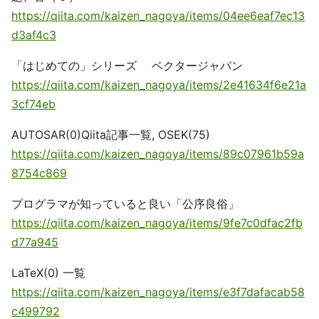
https://qiita.com/kaizen_nagoya/items/04ee6eaf7ec13
d3af4c3
「はじめての」シリーズ ベクタージャパン
https://qiita.com/kaizen_nagoya/items/2e41634f6e21a
3cf74eb
AUTOSAR(0)Qiita記事一覧, OSEK(75)
https://qiita.com/kaizen_nagoya/items/89c07961b59a
8754c869
プログラマが知っていると良い「公序良俗」
https://qiita.com/kaizen_nagoya/items/9fe7c0dfac2fb
d77a945
LaTeX(0) 一覧
https://qiita.com/kaizen_nagoya/items/e3f7dafacab58
c499792