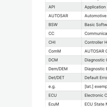
API
Application
AUTOSAR
Automotive
BSW
Basic Soft
CC
Communicat
CHI
Controller 
ComM
AUTOSAR C
DCM
Diagnostic
Dem/DEM
Diagnostic
Det/DET
Default Err
e.g.
[lat.] exemp
ECU
Electronic C
EcuM
ECU State 