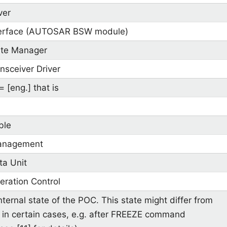
ver
terface (AUTOSAR BSW module)
ate Manager
nsceiver Driver
 = [eng.] that is
ble
anagement
ta Unit
eration Control
nternal state of the POC. This state might differ from
in certain cases, e.g. after FREEZE command