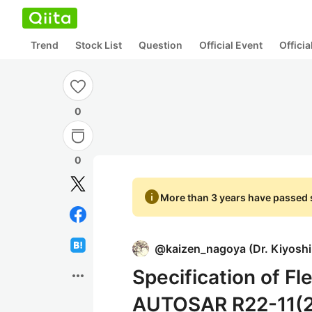
Trend
Stock List
Question
Official Event
Offici
0
0
info
More than 3 years have passed s
@
kaizen_nagoya
(
Dr. Kiyosh
Specification of F
more_horiz
AUTOSAR R22-11(2