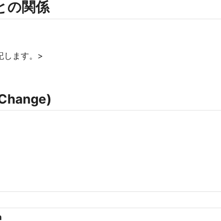
rmとの関係
記します。>
Change)
n