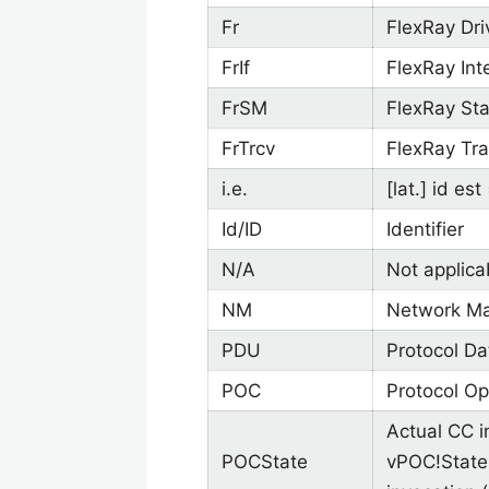
Fr
FlexRay Dri
FrIf
FlexRay In
FrSM
FlexRay St
FrTrcv
FlexRay Tra
i.e.
[lat.] id est
Id/ID
Identifier
N/A
Not applica
NM
Network M
PDU
Protocol Da
POC
Protocol Op
Actual CC i
POCState
vPOC!State 