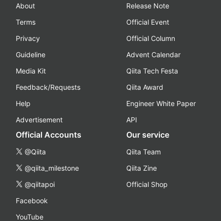
About
Release Note
Terms
Official Event
Privacy
Official Column
Guideline
Advent Calendar
Media Kit
Qiita Tech Festa
Feedback/Requests
Qiita Award
Help
Engineer White Paper
Advertisement
API
Official Accounts
Our service
@Qiita
Qiita Team
@qiita_milestone
Qiita Zine
@qiitapoi
Official Shop
Facebook
YouTube