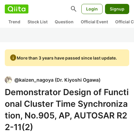
search
Login
Signup
Trend
Stock List
Question
Official Event
Official
info
More than 3 years have passed since last update.
@
kaizen_nagoya
(
Dr. Kiyoshi Ogawa
)
Demonstrator Design of Functi
onal Cluster Time Synchroniza
tion, No.905, AP, AUTOSAR R2
2-11(2)