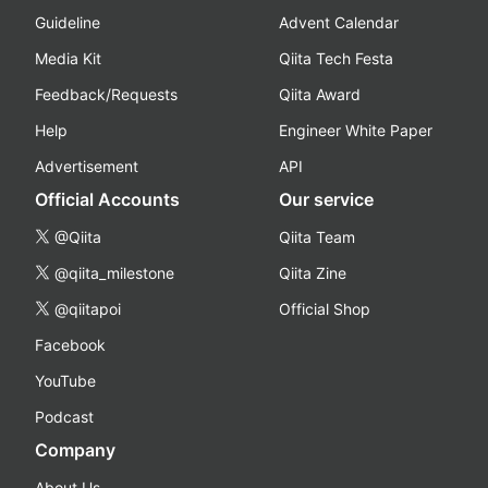
Guideline
Advent Calendar
Media Kit
Qiita Tech Festa
Feedback/Requests
Qiita Award
Help
Engineer White Paper
Advertisement
API
Official Accounts
Our service
@Qiita
Qiita Team
@qiita_milestone
Qiita Zine
@qiitapoi
Official Shop
Facebook
YouTube
Podcast
Company
About Us