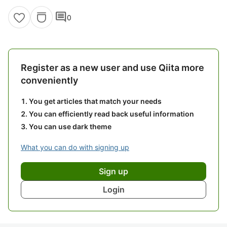
comment
0
Register as a new user and use Qiita more
conveniently
You get articles that match your needs
You can efficiently read back useful information
You can use dark theme
What you can do with signing up
Sign up
Login