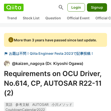
search
Login
Signup
Trend
Stock List
Question
Official Event
Official
info
More than 3 years have passed since last update.
flag
お題は不問！Qiita Engineer Festa 2023で記事投稿！
@
kaizen_nagoya
(
Dr. Kiyoshi Ogawa
)
Requirements on OCU Driver,
No.614, CP, AUTOSAR R22-11
(2)
英語
参考文献
AUTOSAR
小川メソッド
CoutdownCalendar2022