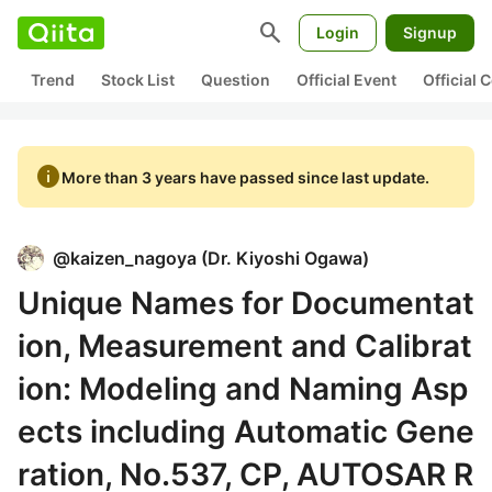
search
Login
Signup
Trend
Stock List
Question
Official Event
Official
info
More than 3 years have passed since last update.
@
kaizen_nagoya
(
Dr. Kiyoshi Ogawa
)
Unique Names for Documentat
ion, Measurement and Calibrat
ion: Modeling and Naming Asp
ects including Automatic Gene
ration, No.537, CP, AUTOSAR R