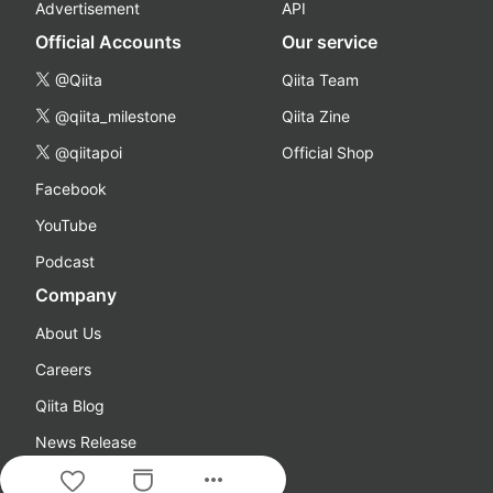
Advertisement
API
Official Accounts
Our service
@Qiita
Qiita Team
@qiita_milestone
Qiita Zine
@qiitapoi
Official Shop
Facebook
YouTube
Podcast
Company
About Us
Careers
Qiita Blog
News Release
more_horiz