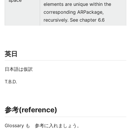
space
elements are unique within the
corresponding ARPackage,
recursively. See chapter 6.6
英日
日本語は仮訳
T.B.D.
参考(reference)
Glossary も 参考に入れましょう。