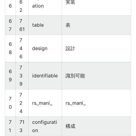
6
実装
6
ation
2
6
7
table
表
7
61
7
6
4
design
設計
8
6
7
6
3
identifiable
識別可能
9
9
7
7
2
rs_mani_
rs_mani_
0
4
7
71
configurati
構成
1
3
on