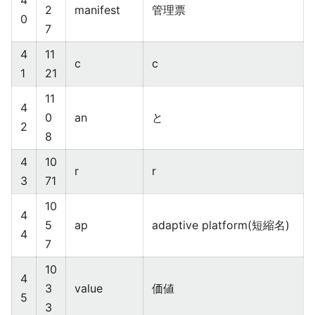
4
2
manifest
管理票
0
7
4
11
c
c
1
21
11
4
0
an
と
2
8
4
10
r
r
3
71
10
4
5
ap
adaptive platform(短縮名)
4
7
10
4
3
value
価値
5
3