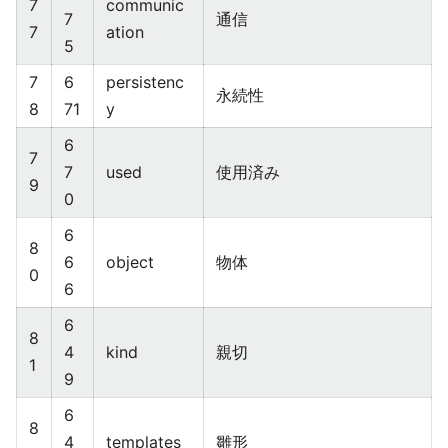
7
communic
7
通信
7
ation
5
7
6
persistenc
永続性
8
71
y
6
7
7
used
使用済み
9
0
6
8
6
object
物体
0
6
6
8
4
kind
親切
1
9
6
8
4
templates
雛形