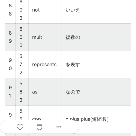
6
8
0
not
いいえ
8
3
6
8
0
mult
複数の
9
0
5
9
7
represents
を表す
0
2
5
9
6
as
なので
1
3
5
9
5
cpp
c plus plus(短縮名）
2
more_horiz
8