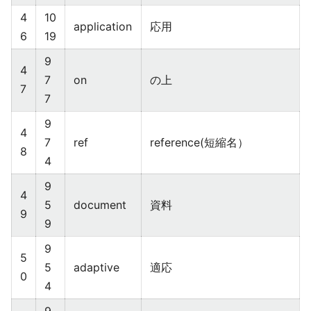
4
10
application
応用
6
19
9
4
7
on
の上
7
7
9
4
7
ref
reference(短縮名）
8
4
9
4
5
document
資料
9
9
9
5
5
adaptive
適応
0
4