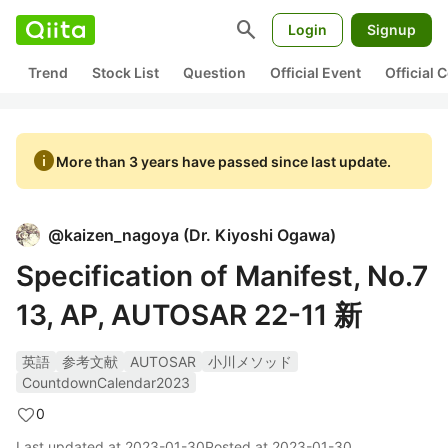
search
Login
Signup
Trend
Stock List
Question
Official Event
Official
info
More than 3 years have passed since last update.
@
kaizen_nagoya
(
Dr. Kiyoshi Ogawa
)
Specification of Manifest, No.7
13, AP, AUTOSAR 22-11 新
英語
参考文献
AUTOSAR
小川メソッド
CountdownCalendar2023
0
Last updated at
2023-01-30
Posted at
2023-01-30