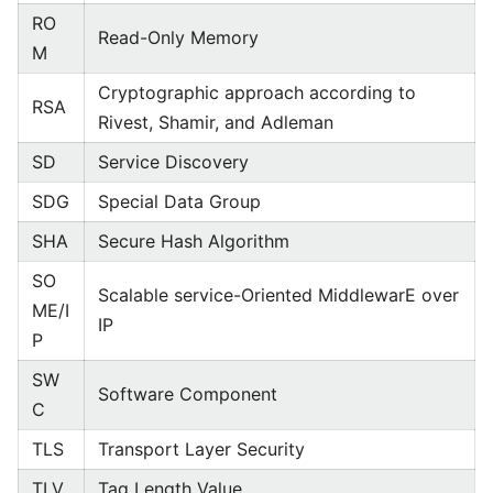
RO
Read-Only Memory
M
Cryptographic approach according to
RSA
Rivest, Shamir, and Adleman
SD
Service Discovery
SDG
Special Data Group
SHA
Secure Hash Algorithm
SO
Scalable service-Oriented MiddlewarE over
ME/I
IP
P
SW
Software Component
C
TLS
Transport Layer Security
TLV
Tag Length Value