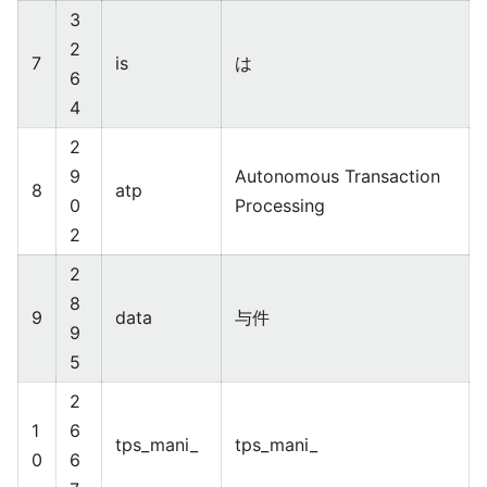
3
2
7
is
は
6
4
2
9
Autonomous Transaction
8
atp
0
Processing
2
2
8
9
data
与件
9
5
2
1
6
tps_mani_
tps_mani_
0
6