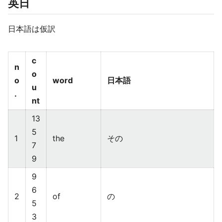
英日
日本語は仮訳
c
n
o
o
word
日本語
u
.
nt
13
5
1
the
その
7
9
9
6
2
of
の
5
3