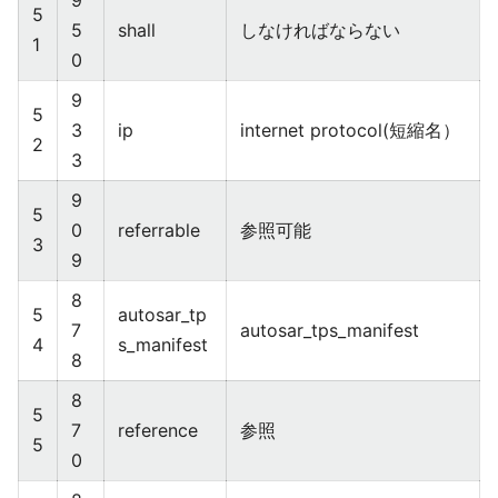
9
5
5
shall
しなければならない
1
0
9
5
3
ip
internet protocol(短縮名）
2
3
9
5
0
referrable
参照可能
3
9
8
5
autosar_tp
7
autosar_tps_manifest
4
s_manifest
8
8
5
7
reference
参照
5
0