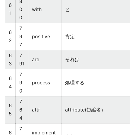
8
6
0
with
と
1
0
7
6
9
positive
肯定
2
7
6
7
are
それは
3
91
7
6
9
process
処理する
4
0
7
6
6
attr
attribute(短縮名）
5
4
7
6
implement