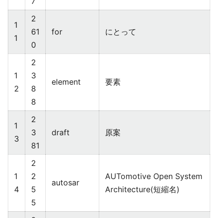
7
2
1
61
for
にとって
1
0
2
1
3
element
要素
2
8
8
2
1
3
draft
原案
3
81
2
1
2
AUTomotive Open System
autosar
4
5
Architecture(短縮名)
5