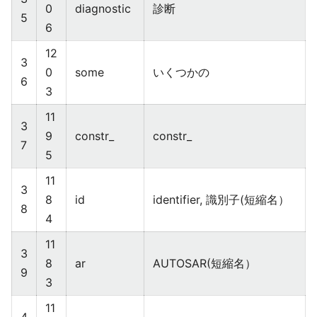
0
diagnostic
診断
5
6
12
3
0
some
いくつかの
6
3
11
3
9
constr_
constr_
7
5
11
3
8
id
identifier, 識別子(短縮名）
8
4
11
3
8
ar
AUTOSAR(短縮名）
9
3
11