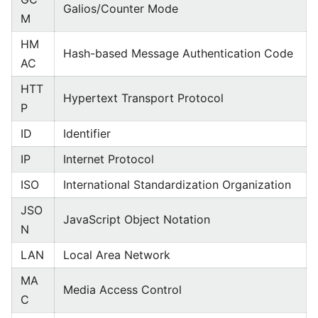
Galios/Counter Mode
M
HM
Hash-based Message Authentication Code
AC
HTT
Hypertext Transport Protocol
P
ID
Identifier
IP
Internet Protocol
ISO
International Standardization Organization
JSO
JavaScript Object Notation
N
LAN
Local Area Network
MA
Media Access Control
C