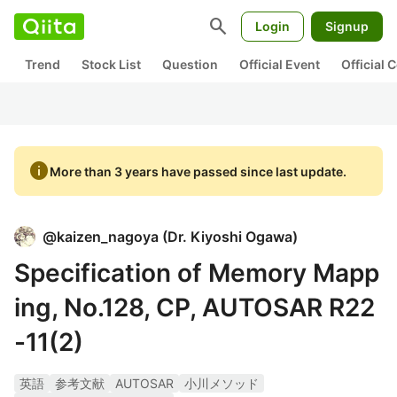
search
Login
Signup
Trend
Stock List
Question
Official Event
Official
info
More than 3 years have passed since last update.
@
kaizen_nagoya
(
Dr. Kiyoshi Ogawa
)
Specification of Memory Mapp
ing, No.128, CP, AUTOSAR R22
-11(2)
英語
参考文献
AUTOSAR
小川メソッド