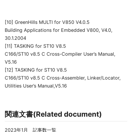
[10] GreenHills MULTI for V850 V4.0.5
Building Applications for Embedded V800, V4.0,
30.1.2004
[11] TASKING for ST10 V8.5
C166/ST10 v8.5 C Cross-Compiler User’s Manual,
V5.16
[12] TASKING for ST10 V8.5
C166/ST10 v8.5 C Cross-Assembler, Linker/Locator,
Utilities User’s Manual,V5.16
関連文書(Related document)
2023年1月 記事数一覧