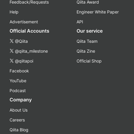
Feedback/Requests
Qiita Award
Help
Engineer White Paper
Advertisement
API
Official Accounts
Our service
@Qiita
Qiita Team
@qiita_milestone
Qiita Zine
@qiitapoi
Official Shop
Facebook
YouTube
Podcast
Company
About Us
Careers
Qiita Blog