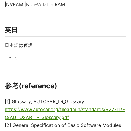
|NVRAM |Non-Volatile RAM
英日
日本語は仮訳
T.B.D.
参考(reference)
[1] Glossary, AUTOSAR_TR_Glossary
https://www.autosar.org/fileadmin/standards/R22-11/F
O/AUTOSAR_TR_Glossary.pdf
[2] General Specification of Basic Software Modules