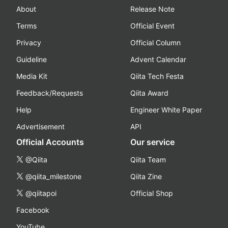
About
Release Note
Terms
Official Event
Privacy
Official Column
Guideline
Advent Calendar
Media Kit
Qiita Tech Festa
Feedback/Requests
Qiita Award
Help
Engineer White Paper
Advertisement
API
Official Accounts
Our service
@Qiita
Qiita Team
@qiita_milestone
Qiita Zine
@qiitapoi
Official Shop
Facebook
YouTube