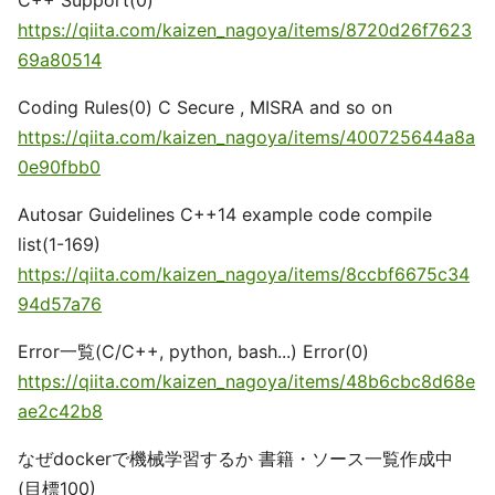
C++ Support(0)
https://qiita.com/kaizen_nagoya/items/8720d26f7623
69a80514
Coding Rules(0) C Secure , MISRA and so on
https://qiita.com/kaizen_nagoya/items/400725644a8a
0e90fbb0
Autosar Guidelines C++14 example code compile
list(1-169)
https://qiita.com/kaizen_nagoya/items/8ccbf6675c34
94d57a76
Error一覧(C/C++, python, bash...) Error(0)
https://qiita.com/kaizen_nagoya/items/48b6cbc8d68e
ae2c42b8
なぜdockerで機械学習するか 書籍・ソース一覧作成中
(目標100)