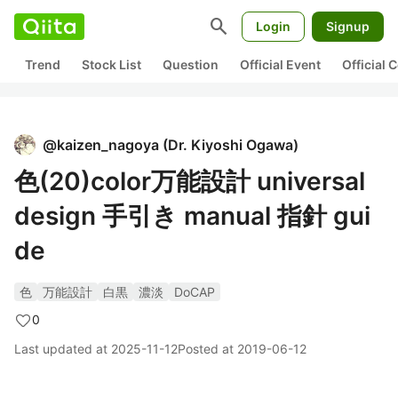
search
Login
Signup
Trend
Stock List
Question
Official Event
Official
@
kaizen_nagoya
(
Dr. Kiyoshi Ogawa
)
色(20)color万能設計 universal
design 手引き manual 指針 gui
de
色
万能設計
白黒
濃淡
DoCAP
0
Last updated at
2025-11-12
Posted at
2019-06-12