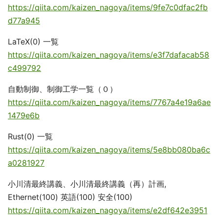
https://qiita.com/kaizen_nagoya/items/9fe7c0dfac2fb
d77a945
LaTeX(0) 一覧
https://qiita.com/kaizen_nagoya/items/e3f7dafacab58
c499792
自動制御、制御工学一覧（０）
https://qiita.com/kaizen_nagoya/items/7767a4e19a6ae
1479e6b
Rust(0) 一覧
https://qiita.com/kaizen_nagoya/items/5e8bb080ba6c
a0281927
小川清最終講義、小川清最終講義（再）計画,
Ethernet(100) 英語(100) 安全(100)
https://qiita.com/kaizen_nagoya/items/e2df642e3951