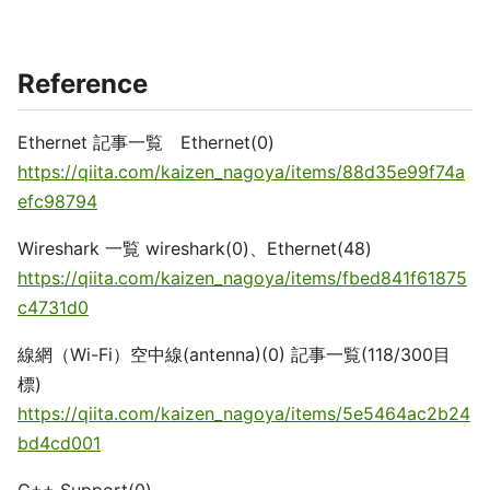
Reference
Ethernet 記事一覧 Ethernet(0)
https://qiita.com/kaizen_nagoya/items/88d35e99f74a
efc98794
Wireshark 一覧 wireshark(0)、Ethernet(48)
https://qiita.com/kaizen_nagoya/items/fbed841f61875
c4731d0
線網（Wi-Fi）空中線(antenna)(0) 記事一覧(118/300目
標)
https://qiita.com/kaizen_nagoya/items/5e5464ac2b24
bd4cd001