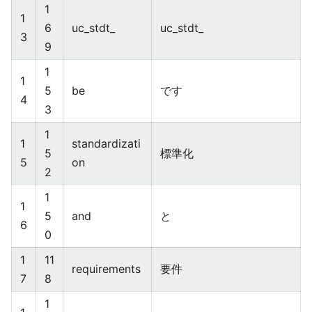
1
1
6
uc_stdt_
uc_stdt_
3
9
1
1
5
be
です
4
3
1
1
standardizati
5
標準化
5
on
2
1
1
5
and
と
6
0
1
11
requirements
要件
7
8
1