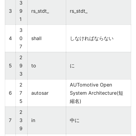
3
3
9
rs_stdt_
rs_stdt_
1
3
4
0
shall
しなければならない
7
2
5
9
to
に
3
2
AUTomotive Open
6
7
autosar
System Architecture(短
5
縮名)
2
7
3
in
中に
9