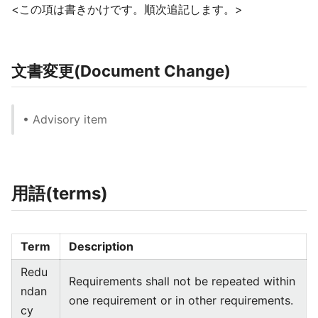
<この項は書きかけです。順次追記します。>
文書変更(Document Change)
• Advisory item
用語(terms)
Term
Description
Redu
Requirements shall not be repeated within
ndan
one requirement or in other requirements.
cy