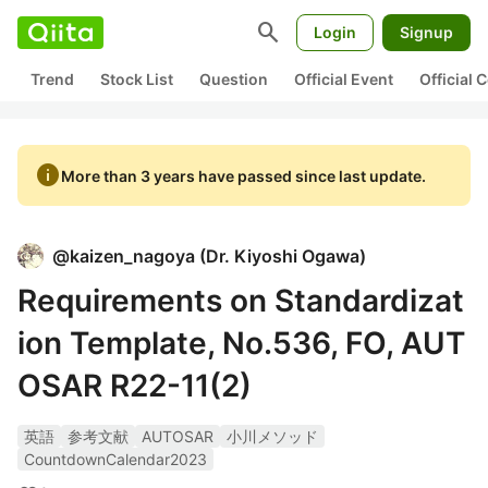
search
Login
Signup
Trend
Stock List
Question
Official Event
Official
info
More than 3 years have passed since last update.
@
kaizen_nagoya
(
Dr. Kiyoshi Ogawa
)
Requirements on Standardizat
ion Template, No.536, FO, AUT
OSAR R22-11(2)
英語
参考文献
AUTOSAR
小川メソッド
CountdownCalendar2023