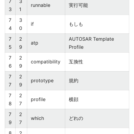
7
3
runnable
実行可能
3
1
7
3
if
もしも
4
0
7
2
AUTOSAR Template
atp
5
9
Profile
7
2
compatibility
互換性
6
9
7
2
prototype
規約
7
9
7
2
profile
横顔
8
7
7
2
which
どれの
9
7
8
2