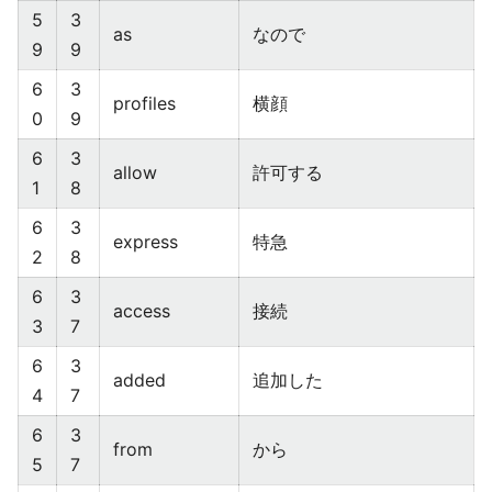
5
3
as
なので
9
9
6
3
profiles
横顔
0
9
6
3
allow
許可する
1
8
6
3
express
特急
2
8
6
3
access
接続
3
7
6
3
added
追加した
4
7
6
3
from
から
5
7