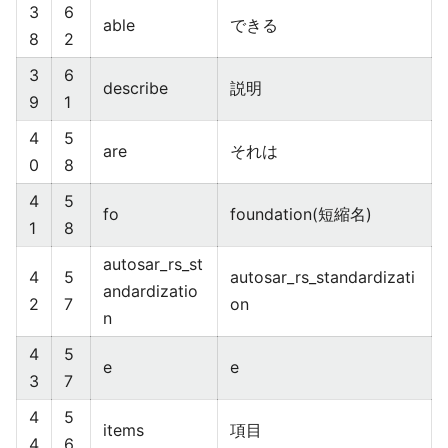
3
6
able
できる
8
2
3
6
describe
説明
9
1
4
5
are
それは
0
8
4
5
fo
foundation(短縮名)
1
8
autosar_rs_st
4
5
autosar_rs_standardizati
andardizatio
2
7
on
n
4
5
e
e
3
7
4
5
items
項目
4
6