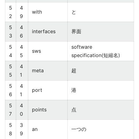
5
4
with
と
2
9
5
4
interfaces
界面
3
6
5
4
software
sws
4
5
specification(短縮名)
5
4
meta
超
5
1
5
4
port
港
6
1
5
4
points
点
7
0
5
3
an
一つの
8
9