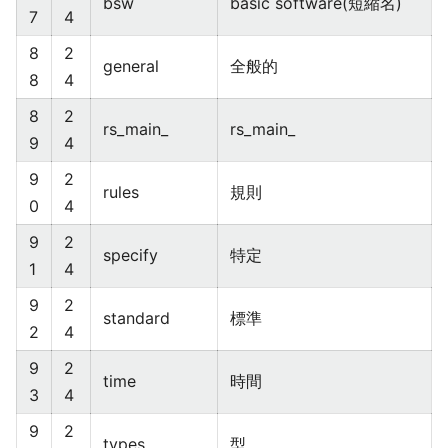
bsw
basic software(短縮名)
7
4
8
2
general
全般的
8
4
8
2
rs_main_
rs_main_
9
4
9
2
rules
規則
0
4
9
2
specify
特定
1
4
9
2
standard
標準
2
4
9
2
time
時間
3
4
9
2
types
型