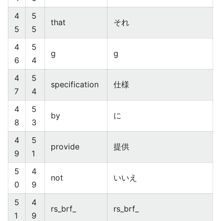
4
5
that
それ
5
5
4
5
g
g
6
4
4
5
specification
仕様
7
4
4
5
by
に
8
3
4
5
provide
提供
9
1
5
4
not
いいえ
0
9
5
4
rs_brf_
rs_brf_
1
9