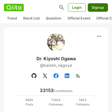
search
Login
Signup
Trend
Stock List
Question
Official Event
Official
more_horiz
Dr. Kiyoshi Ogawa
@kaizen_nagoya
rss_feed
33153
Contributions
8484
73624
5943
Posts
Followees
Followers