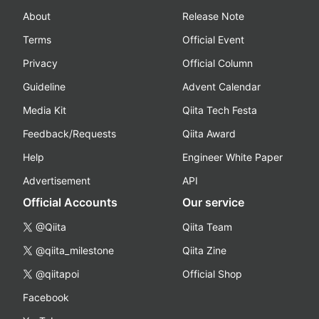
About
Release Note
Terms
Official Event
Privacy
Official Column
Guideline
Advent Calendar
Media Kit
Qiita Tech Festa
Feedback/Requests
Qiita Award
Help
Engineer White Paper
Advertisement
API
Official Accounts
Our service
@Qiita
Qiita Team
@qiita_milestone
Qiita Zine
@qiitapoi
Official Shop
Facebook