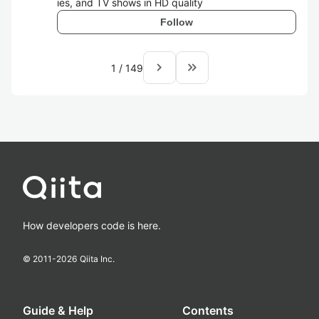
ies, and TV shows in HD quality
Follow
navigate_next
keyboard_double_arrow_right
1
/
149
How developers code is here.
© 2011-
2026
Qiita Inc.
Guide & Help
Contents