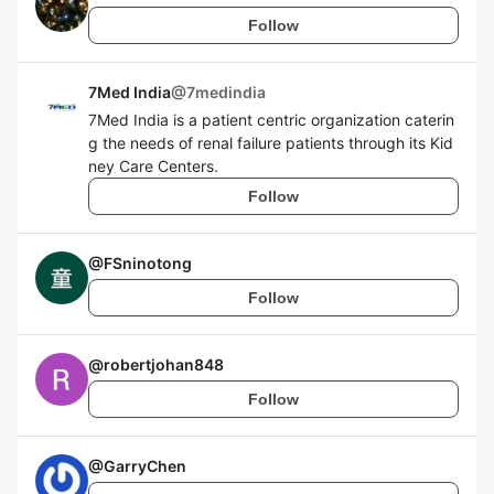
Follow
7Med India
@
7medindia
7Med India is a patient centric organization caterin
g the needs of renal failure patients through its Kid
ney Care Centers.
Follow
@
FSninotong
Follow
@
robertjohan848
Follow
@
GarryChen