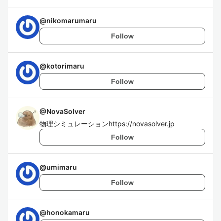
@
nikomarumaru
Follow
@
kotorimaru
Follow
@
NovaSolver
物理シミュレーションhttps://novasolver.jp
Follow
@
umimaru
Follow
@
honokamaru