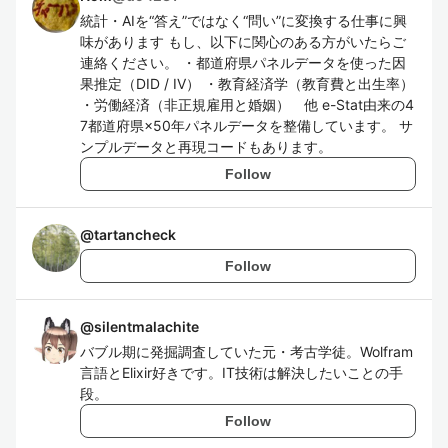
統計・AIを“答え”ではなく“問い”に変換する仕事に興
味があります もし、以下に関心のある方がいたらご
連絡ください。 ・都道府県パネルデータを使った因
果推定（DID / IV） ・教育経済学（教育費と出生率）
・労働経済（非正規雇用と婚姻） 他 e-Stat由来の4
7都道府県×50年パネルデータを整備しています。 サ
ンプルデータと再現コードもあります。
Follow
@
tartancheck
Follow
@
silentmalachite
バブル期に発掘調査していた元・考古学徒。Wolfram
言語とElixir好きです。IT技術は解決したいことの手
段。
Follow