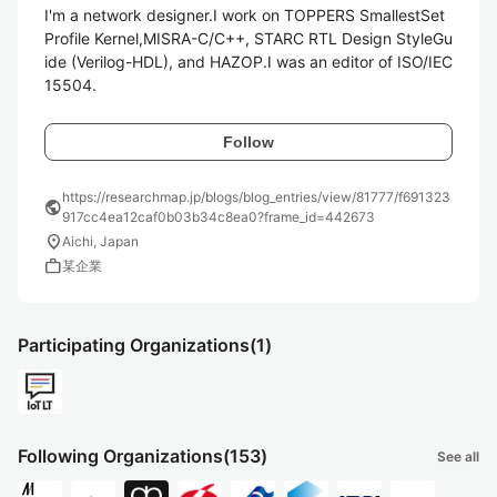
I'm a network designer.I work on TOPPERS SmallestSet
Profile Kernel,MISRA-C/C++, STARC RTL Design StyleGu
ide (Verilog-HDL), and HAZOP.I was an editor of ISO/IEC 
15504.
Follow
https://researchmap.jp/blogs/blog_entries/view/81777/f691323
public
917cc4ea12caf0b03b34c8ea0?frame_id=442673
location_on
Aichi, Japan
work
某企業
Participating Organizations
(1)
Following Organizations
(153)
See all