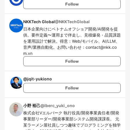
Follow
NKKTech Global
@
NKKTechGlobal
日本企業向けにベトナムオフショア開発/AI開発を提
供。要件定義〜運用まで伴走し、見積爆発・品質課題
を運用設計で解決。得意：Web/モバイル、AI/LLM、
音声/業務自動化。お問い合わせ：contact@nkk.co
m.vn
Follow
@
jqit-yukiono
Follow
小野 裕己
@
lberc_yuki_ono
株式会社Vエルバーク 執行役員/開発事業責任者/開発
事業部リーダー/開発事業部システム開発課課長。 元
某ラーメン屋社員しつつ趣味でプログラミングを独学