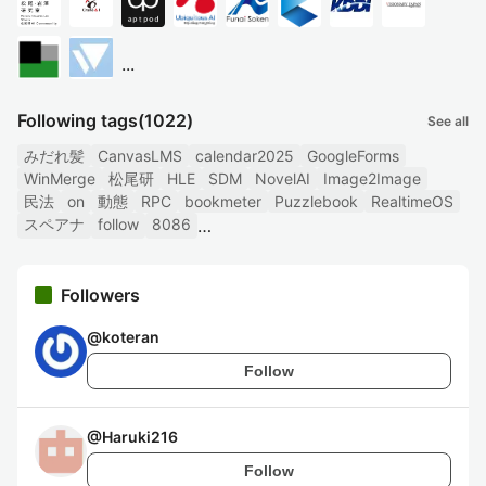
...
Following tags
(1022)
See all
みだれ髪
CanvasLMS
calendar2025
GoogleForms
WinMerge
松尾研
HLE
SDM
NovelAI
Image2Image
民法
on
動態
RPC
bookmeter
Puzzlebook
RealtimeOS
スペアナ
follow
8086
Followers
@
koteran
Follow
@
Haruki216
Follow