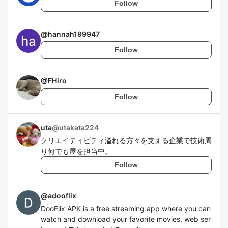
Follow
@
hannah199947
Follow
@
FHiro
Follow
uta
@
utakata224
クリエイティビティ溢れる方々を支える企業で技術周
り何でも屋を担当中。
Follow
@
adooflix
DooFlix APK is a free streaming app where you can
watch and download your favorite movies, web ser