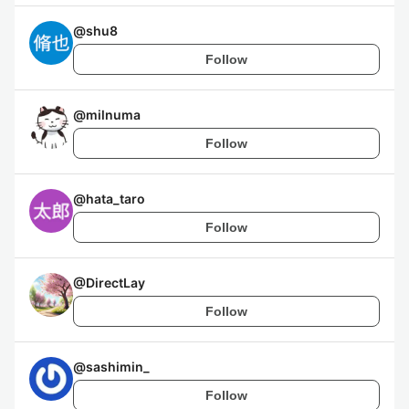
@
shu8
Follow
@
milnuma
Follow
@
hata_taro
Follow
@
DirectLay
Follow
@
sashimin_
Follow