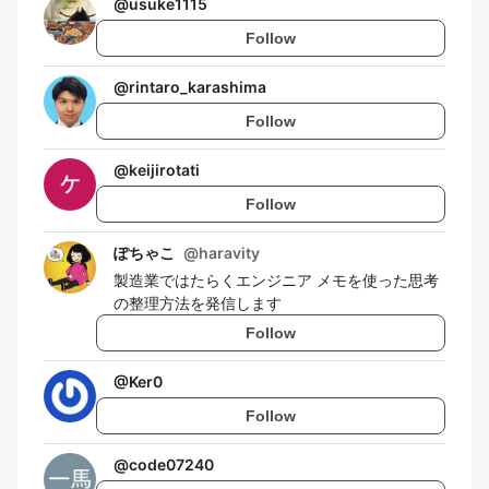
@
usuke1115
Follow
@
rintaro_karashima
Follow
@
keijirotati
Follow
ぽちゃこ
@
haravity
製造業ではたらくエンジニア メモを使った思考
の整理方法を発信します
Follow
@
Ker0
Follow
@
code07240