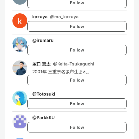
Follow
kazuya
@
mo_kazuya
Follow
@
irumaru
Follow
塚口 恵太
@
Keita-Tsukaguchi
2001年 三重県名張市生まれ。
Follow
@
Totosuki
Follow
@
ParkkKU
Follow