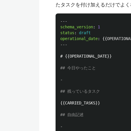
たタスクを付け加えるだけでよく
---
schema_version
:
1
status
:
draft
operational_date
:
{{
OPERATIONA
---
# {{OPERATIONAL_DATE}}
## 今日やったこと
-
## 残っているタスク
{{CARRIED_TASKS}}

## 自由記述
-