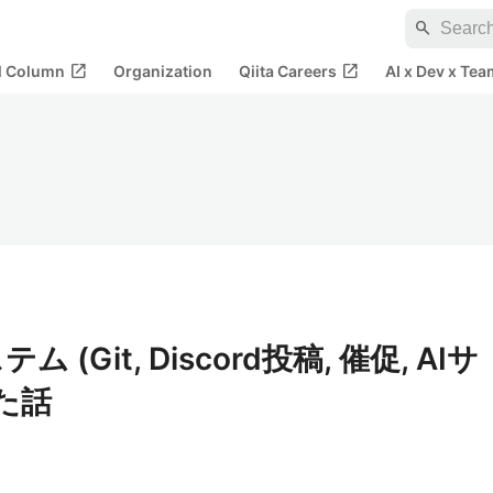
search
open_in_new
open_in_new
al Column
Organization
Qiita Careers
AI x Dev x Tea
ム (Git, Discord投稿, 催促, AIサ
た話