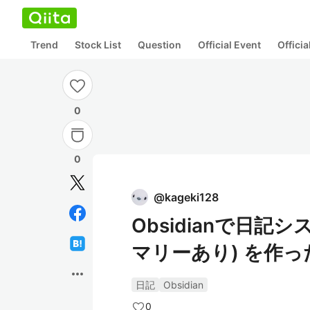
Trend
Stock List
Question
Official Event
Offici
0
0
@
kageki128
Obsidianで日記システ
マリーあり) を作っ
more_horiz
日記
Obsidian
0